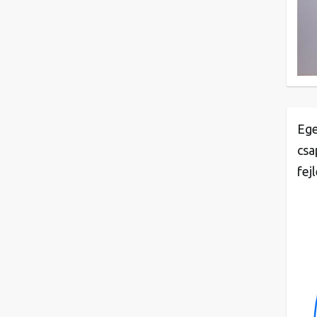
Ege
csa
fej