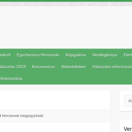
ünkről
Egerfarmosi Hírmondó
Képgaléria
Vendégkönyv
Elér
álasztás 2019
Koronavírus
Adatvédelem
Választási információ
ilvántartása
Ker
Nincsenek megjegyzések
Ver