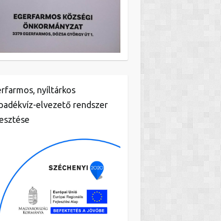
rfarmos, nyíltárkos
padékvíz-elvezető rendszer
lesztése