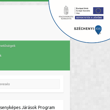
hetőségek
k
esés
senyképes Járások Program