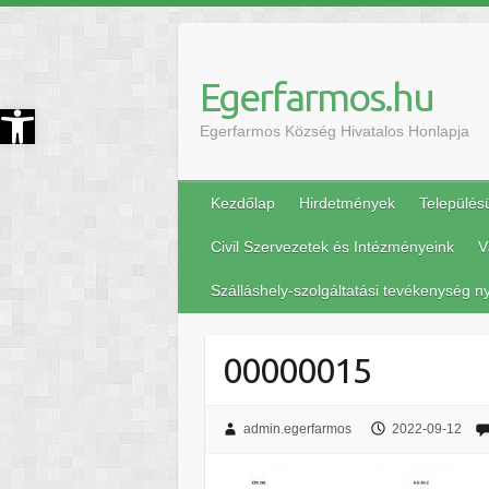
Egerfarmos.hu
szköztár megnyitása
Egerfarmos Község Hivatalos Honlapja
Kezdőlap
Hirdetmények
Település
Civil Szervezetek és Intézményeink
V
Szálláshely-szolgáltatási tevékenység ny
00000015
admin.egerfarmos
2022-09-12