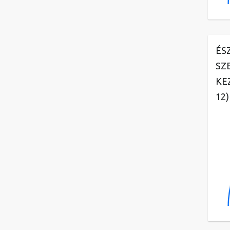
ÉS
SZ
KE
12)