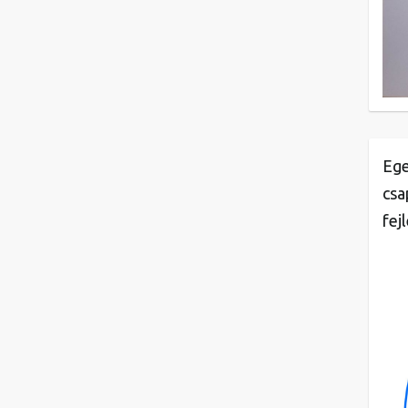
Ege
csa
fej