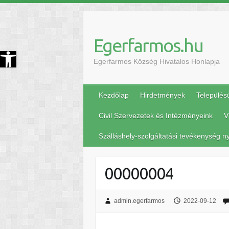
Egerfarmos.hu
szköztár megnyitása
Egerfarmos Község Hivatalos Honlapja
Kezdőlap
Hirdetmények
Település
Civil Szervezetek és Intézményeink
V
Szálláshely-szolgáltatási tevékenység ny
00000004
admin.egerfarmos
2022-09-12