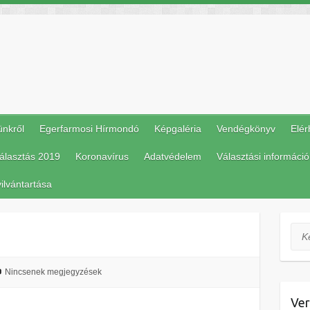
ünkről
Egerfarmosi Hírmondó
Képgaléria
Vendégkönyv
Elér
álasztás 2019
Koronavírus
Adatvédelem
Választási információ
ilvántartása
Ker
Nincsenek megjegyzések
Ver