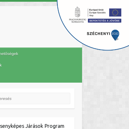
hetőségek
k
esés
senyképes Járások Program