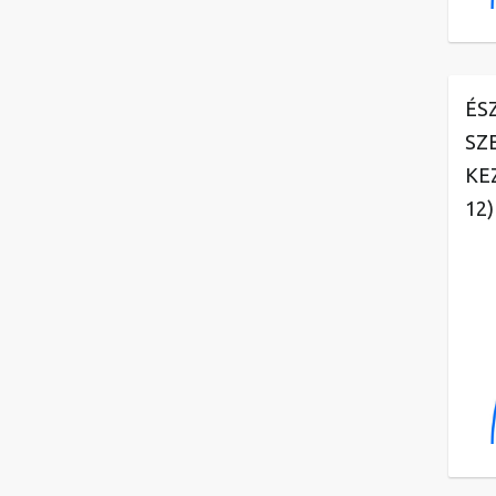
ÉS
SZ
KE
12)