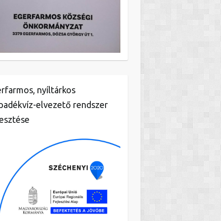
rfarmos, nyíltárkos
padékvíz-elvezető rendszer
lesztése