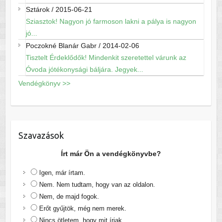
Sztárok
/
2015-06-21
Sziasztok! Nagyon jó farmoson lakni a pálya is nagyon
jó...
Poczokné Blanár Gabr
/
2014-02-06
Tisztelt Érdeklődők! Mindenkit szeretettel várunk az
Óvoda jótékonysági báljára. Jegyek...
Vendégkönyv >>
Szavazások
Írt már Ön a vendégkönyvbe?
Igen, már írtam.
Nem. Nem tudtam, hogy van az oldalon.
Nem, de majd fogok.
Erőt gyűjtök, még nem merek.
Nincs ötletem, hogy mit írjak.