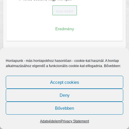
Eredmény
Honlapunk - más honlapokhoz hasonlóan - cookie-kat használ. A honlap
alkalmazásához elgendő a funkcionális cookie-kat elfogadnia. Bővebben:
Accept cookies
Deny
Bővebben
Copyright © 2026
Egerfarmos.hu
. A sablont készítette:
Colorlib
Működteti:
WordPress
Adatvédelem
Privacy Statement