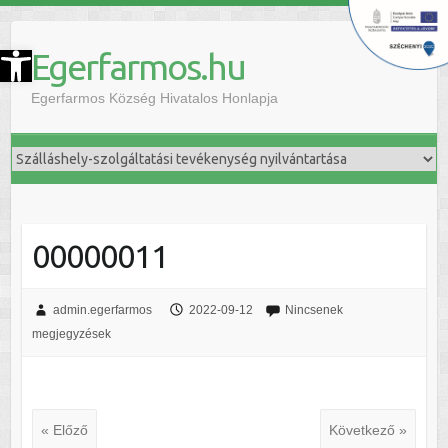
szköztár megnyitása
Egerfarmos.hu
Egerfarmos Község Hivatalos Honlapja
00000011
admin.egerfarmos
2022-09-12
Nincsenek
megjegyzések
« Előző
Következő »