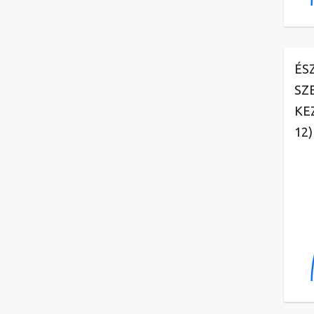
ÉS
SZ
KE
12)