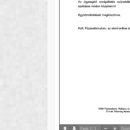
Page
1
/
1
Zoo