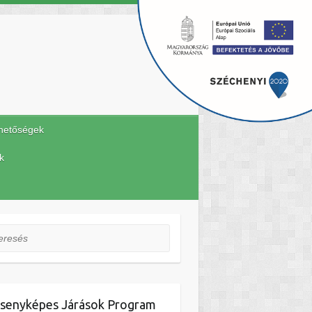
hetőségek
k
esés
senyképes Járások Program