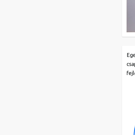
Ege
csa
fej