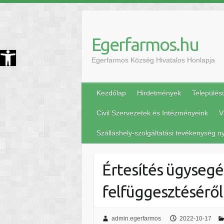
Egerfarmos.hu
szköztár megnyitása
Egerfarmos Község Hivatalos Honlapja
Kezdőlap
Hirdetmények
Település
Civil Szervezetek és Intézményeink
V
Szálláshely-szolgáltatási tevékenység ny
Értesítés ügysegé
felfüggesztéséről
admin.egerfarmos
2022-10-17