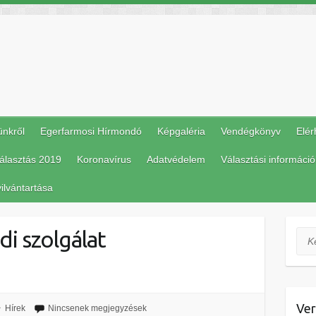
ünkről
Egerfarmosi Hírmondó
Képgaléria
Vendégkönyv
Elér
álasztás 2019
Koronavírus
Adatvédelem
Választási információ
ilvántartása
di szolgálat
Ker
Ver
Hírek
Nincsenek megjegyzések