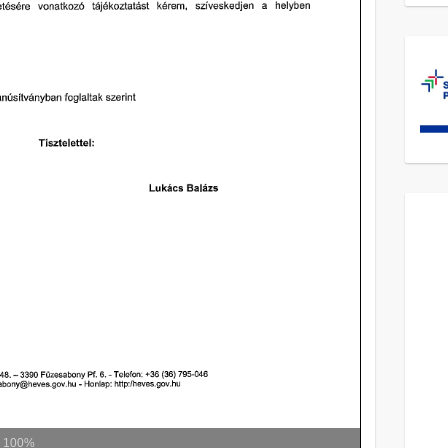
m
100%