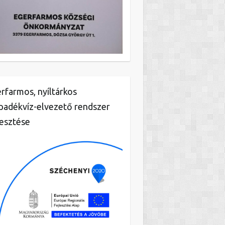
rfarmos, nyíltárkos
padékvíz-elvezető rendszer
lesztése