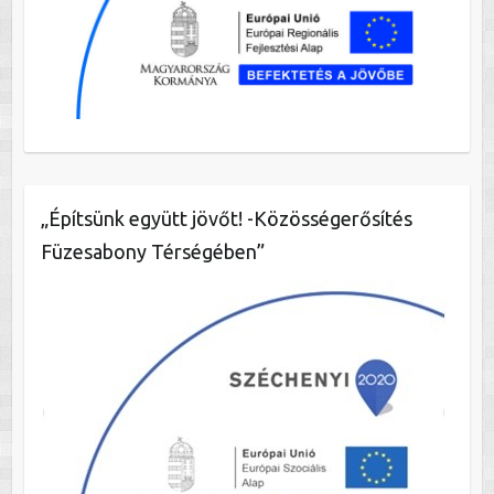
„Építsünk együtt jövőt! -Közösségerősítés
Füzesabony Térségében”