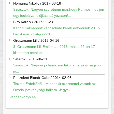
Nemanja Nikolic
/
2017-08-18
Sziasztok! Nagyon szeretném már,hogy Farmos induljon
egy focipálya felújitási pályázaton!...
Bíró Károly
/
2017-06-23
Kandó Kálmánhoz kapcsolódó kerek évfordulók 2017-
ben A már jól átgondolt,...
Groszmann Lili
/
2016-04-16
3. Groszmann Lili Emléknap 2016. május 22-én 17
kilométert sétálunk...
Sztárok
/
2015-06-21
Sziasztok! Nagyon jó farmoson lakni a pálya is nagyon
jó...
Poczokné Blanár Gabr
/
2014-02-06
Tisztelt Érdeklődők! Mindenkit szeretettel várunk az
Óvoda jótékonysági báljára. Jegyek...
Vendégkönyv >>