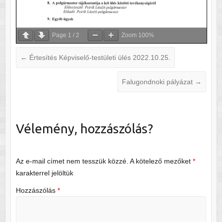
Page
1
/
2
Zoom
100%
←
Értesítés Képviselő-testületi ülés 2022.10.25.
Falugondnoki pályázat
→
Vélemény, hozzászólás?
Az e-mail címet nem tesszük közzé.
A kötelező mezőket
*
karakterrel jelöltük
Hozzászólás
*