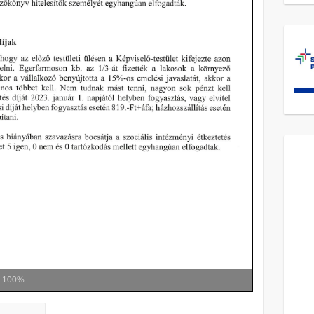
m
100%