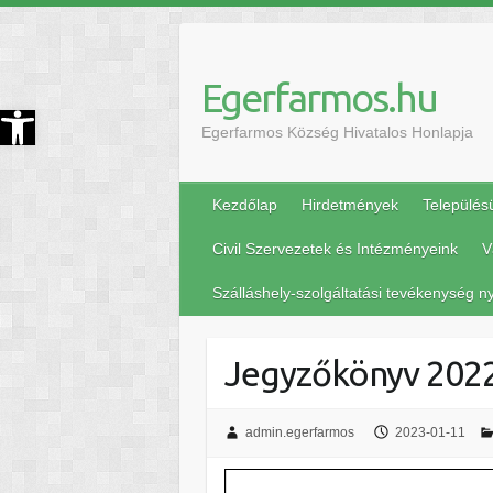
Egerfarmos.hu
szköztár megnyitása
Egerfarmos Község Hivatalos Honlapja
Kezdőlap
Hirdetmények
Település
Civil Szervezetek és Intézményeink
V
Szálláshely-szolgáltatási tevékenység ny
Jegyzőkönyv 2022.
admin.egerfarmos
2023-01-11