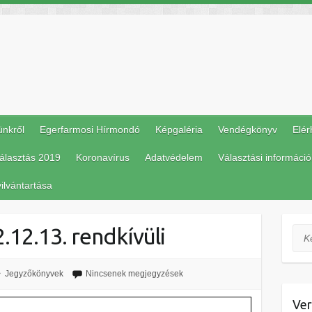
ünkről
Egerfarmosi Hírmondó
Képgaléria
Vendégkönyv
Elér
álasztás 2019
Koronavírus
Adatvédelem
Választási információ
ilvántartása
12.13. rendkívüli
Ker
Jegyzőkönyvek
Nincsenek megjegyzések
Ver