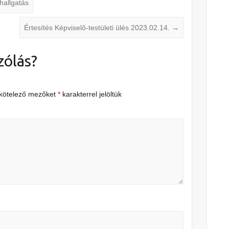
allgatás
Értesítés Képviselő-testületi ülés 2023.02.14.
→
zólás?
 kötelező mezőket
*
karakterrel jelöltük