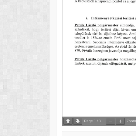
Page
1
/
3
Zoo