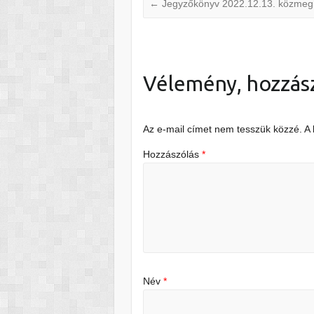
←
Jegyzőkönyv 2022.12.13. közmegh
Vélemény, hozzás
Az e-mail címet nem tesszük közzé.
A
Hozzászólás
*
Név
*