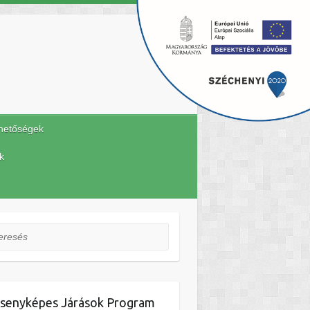
hetőségek
k
esés
senyképes Járások Program