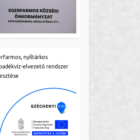
rfarmos, nyíltárkos
padékvíz-elvezető rendszer
lesztése