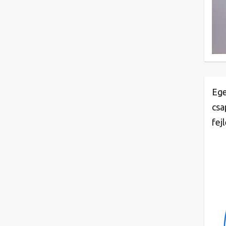
Ege
csa
fej