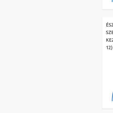
ÉS
SZ
KE
12)