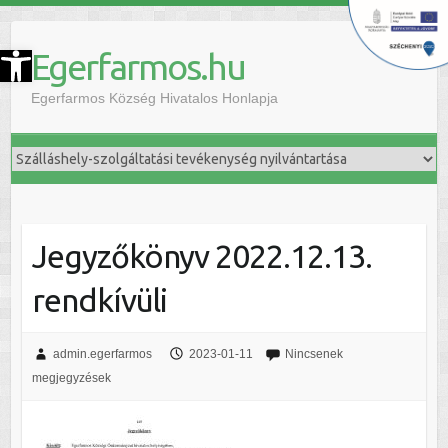
szköztár megnyitása
Egerfarmos.hu
Egerfarmos Község Hivatalos Honlapja
Jegyzőkönyv 2022.12.13.
rendkívüli
admin.egerfarmos
2023-01-11
Nincsenek
megjegyzések