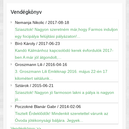
Vendégkönyv
Nemanja Nikolic
/
2017-08-18
Sziasztok! Nagyon szeretném már,hogy Farmos induljon
egy focipálya felújitási pályázaton!...
Bíró Károly
/
2017-06-23
Kandó Kálmánhoz kapcsolódó kerek évfordulók 2017-
ben A már jól átgondolt,...
Groszmann Lili
/
2016-04-16
3. Groszmann Lili Emléknap 2016. május 22-én 17
kilométert sétálunk...
Sztárok
/
2015-06-21
Sziasztok! Nagyon jó farmoson lakni a pálya is nagyon
jó...
Poczokné Blanár Gabr
/
2014-02-06
Tisztelt Érdeklődők! Mindenkit szeretettel várunk az
Óvoda jótékonysági báljára. Jegyek...
Vendégkönyv >>