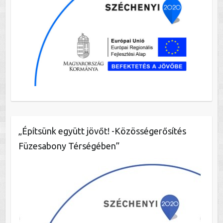
„Építsünk együtt jövőt! -Közösségerősítés
Füzesabony Térségében”