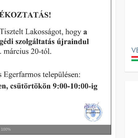
m
100%