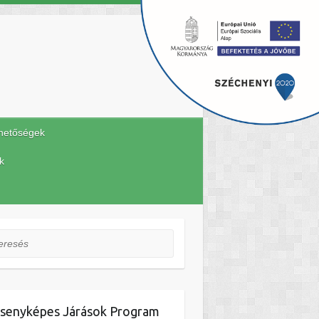
hetőségek
k
esés
senyképes Járások Program