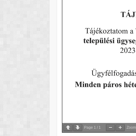
Page
1
/
1
Zoo