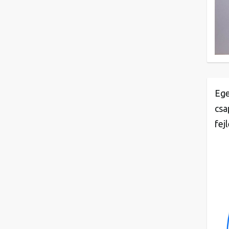
Ege
csa
fej