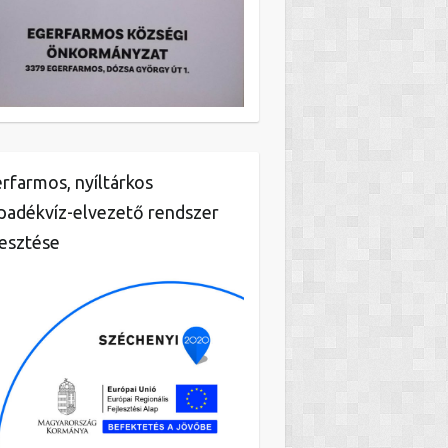
rfarmos, nyíltárkos
padékvíz-elvezető rendszer
lesztése