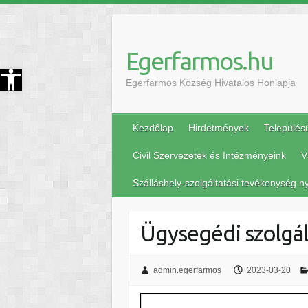
Egerfarmos.hu
szköztár megnyitása
Egerfarmos Község Hivatalos Honlapja
Kezdőlap
Hirdetmények
Település
Civil Szervezetek és Intézményeink
V
Szálláshely-szolgáltatási tevékenység ny
Ügysegédi szolgál
admin.egerfarmos
2023-03-20