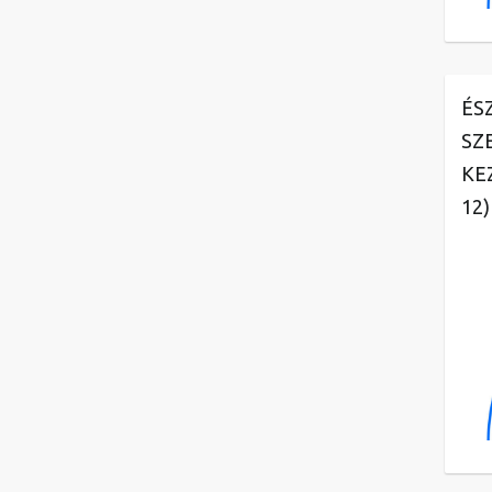
ÉS
SZ
KE
12)