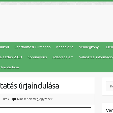
ünkről
Egerfarmosi Hírmondó
Képgaléria
Vendégkönyv
Elér
álasztás 2019
Koronavírus
Adatvédelem
Választási információ
ilvántartása
tatás úrjaindulása
Ker
Hírek
Nincsenek megjegyzések
Ver