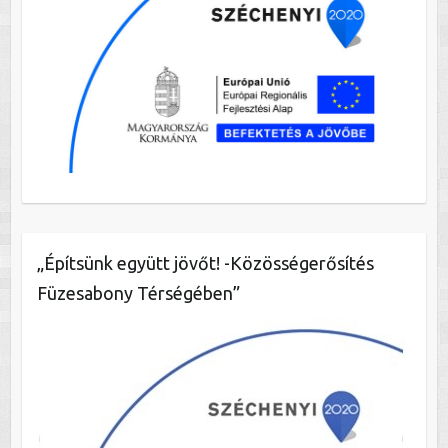
„Építsünk együtt jövőt! -Közösségerősítés
Füzesabony Térségében”