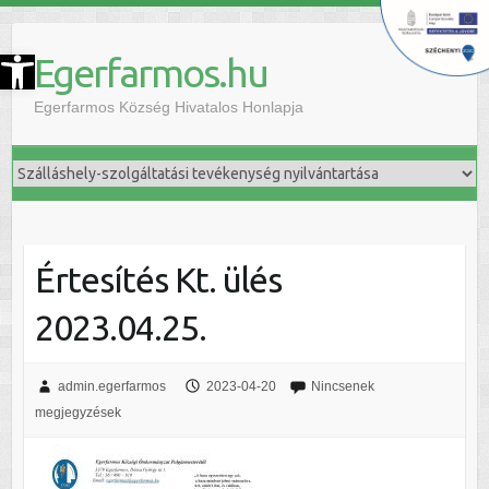
szköztár megnyitása
Egerfarmos.hu
Egerfarmos Község Hivatalos Honlapja
Értesítés Kt. ülés
2023.04.25.
admin.egerfarmos
2023-04-20
Nincsenek
megjegyzések