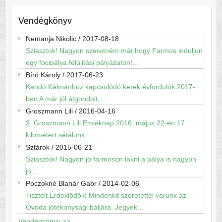
Vendégkönyv
Nemanja Nikolic
/
2017-08-18
Sziasztok! Nagyon szeretném már,hogy Farmos induljon
egy focipálya felújitási pályázaton!...
Bíró Károly
/
2017-06-23
Kandó Kálmánhoz kapcsolódó kerek évfordulók 2017-
ben A már jól átgondolt,...
Groszmann Lili
/
2016-04-16
3. Groszmann Lili Emléknap 2016. május 22-én 17
kilométert sétálunk...
Sztárok
/
2015-06-21
Sziasztok! Nagyon jó farmoson lakni a pálya is nagyon
jó...
Poczokné Blanár Gabr
/
2014-02-06
Tisztelt Érdeklődők! Mindenkit szeretettel várunk az
Óvoda jótékonysági báljára. Jegyek...
Vendégkönyv >>