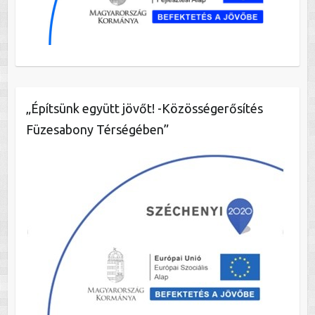
„Építsünk együtt jövőt! -Közösségerősítés
Füzesabony Térségében”