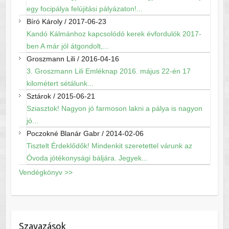
egy focipálya felújitási pályázaton!...
Bíró Károly
/
2017-06-23
Kandó Kálmánhoz kapcsolódó kerek évfordulók 2017-
ben A már jól átgondolt,...
Groszmann Lili
/
2016-04-16
3. Groszmann Lili Emléknap 2016. május 22-én 17
kilométert sétálunk...
Sztárok
/
2015-06-21
Sziasztok! Nagyon jó farmoson lakni a pálya is nagyon
jó...
Poczokné Blanár Gabr
/
2014-02-06
Tisztelt Érdeklődők! Mindenkit szeretettel várunk az
Óvoda jótékonysági báljára. Jegyek...
Vendégkönyv >>
Szavazások