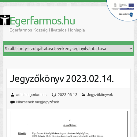
szköztár megnyitása
Egerfarmos.hu
Egerfarmos Község Hivatalos Honlapja
Jegyzőkönyv 2023.02.14.
admin.egerfarmos
2023-06-13
Jegyzőkönyvek
Nincsenek megjegyzések