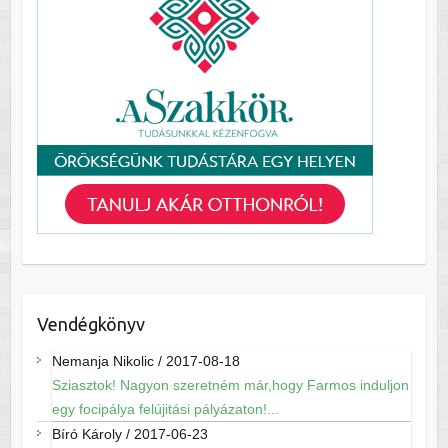
Vendégkönyv
Nemanja Nikolic
/
2017-08-18
Sziasztok! Nagyon szeretném már,hogy Farmos induljon
egy focipálya felújitási pályázaton!...
Bíró Károly
/
2017-06-23