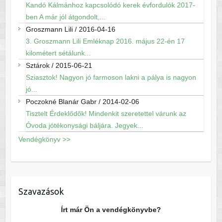
Kandó Kálmánhoz kapcsolódó kerek évfordulók 2017-
ben A már jól átgondolt,...
Groszmann Lili
/
2016-04-16
3. Groszmann Lili Emléknap 2016. május 22-én 17
kilométert sétálunk...
Sztárok
/
2015-06-21
Sziasztok! Nagyon jó farmoson lakni a pálya is nagyon
jó...
Poczokné Blanár Gabr
/
2014-02-06
Tisztelt Érdeklődők! Mindenkit szeretettel várunk az
Óvoda jótékonysági báljára. Jegyek...
Vendégkönyv >>
Szavazások
Írt már Ön a vendégkönyvbe?