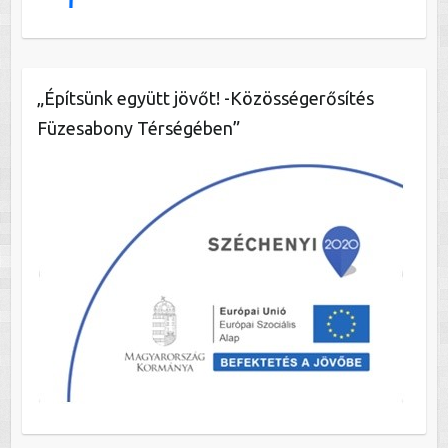
„Építsünk együtt jövőt! -Közösségerősítés
Füzesabony Térségében”