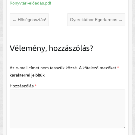
Könyvtári-előadás.pdf
←
Hőségriasztás!
Gyerektábor Egerfarmos
→
Vélemény, hozzászólás?
Az e-mail címet nem tesszük közzé.
A kötelező mezőket
*
karakterrel jelöltük
Hozzászólás
*