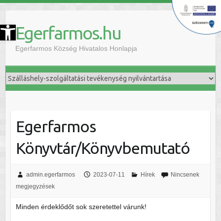
szköztár megnyitása
Egerfarmos.hu
Egerfarmos Község Hivatalos Honlapja
Egerfarmos
Könyvtár/Könyvbemutató
admin.egerfarmos
2023-07-11
Hírek
Nincsenek
megjegyzések
Minden érdeklődőt sok szeretettel várunk!