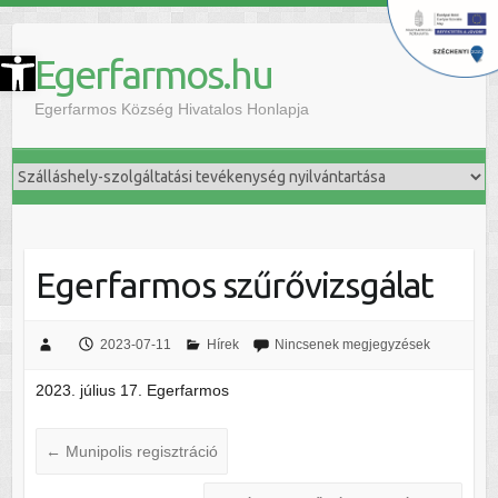
szköztár megnyitása
Egerfarmos.hu
Egerfarmos Község Hivatalos Honlapja
Egerfarmos szűrővizsgálat
2023-07-11
Hírek
Nincsenek megjegyzések
2023. július 17. Egerfarmos
←
Munipolis regisztráció