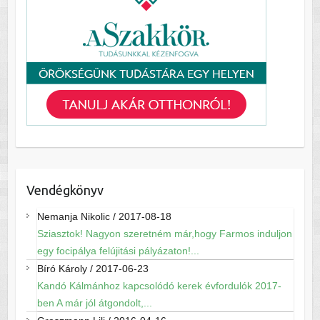
Vendégkönyv
Nemanja Nikolic
/
2017-08-18
Sziasztok! Nagyon szeretném már,hogy Farmos induljon
egy focipálya felújitási pályázaton!...
Bíró Károly
/
2017-06-23
Kandó Kálmánhoz kapcsolódó kerek évfordulók 2017-
ben A már jól átgondolt,...