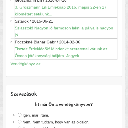
Groszmann Lili
/
2016-04-16
3. Groszmann Lili Emléknap 2016. május 22-én 17
kilométert sétálunk...
Sztárok
/
2015-06-21
Sziasztok! Nagyon jó farmoson lakni a pálya is nagyon
jó...
Poczokné Blanár Gabr
/
2014-02-06
Tisztelt Érdeklődők! Mindenkit szeretettel várunk az
Óvoda jótékonysági báljára. Jegyek...
Vendégkönyv >>
Szavazások
Írt már Ön a vendégkönyvbe?
Igen, már írtam.
Nem. Nem tudtam, hogy van az oldalon.