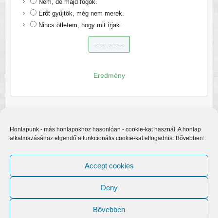
Nem, de majd fogok.
Erőt gyűjtök, még nem merek.
Nincs ötletem, hogy mit írjak.
Eredmény
Honlapunk - más honlapokhoz hasonlóan - cookie-kat használ. A honlap
alkalmazásához elgendő a funkcionális cookie-kat elfogadnia. Bővebben:
Accept cookies
Deny
Bővebben
Copyright © 2026
Egerfarmos.hu
. A sablont készítette:
Colorlib
Működteti: