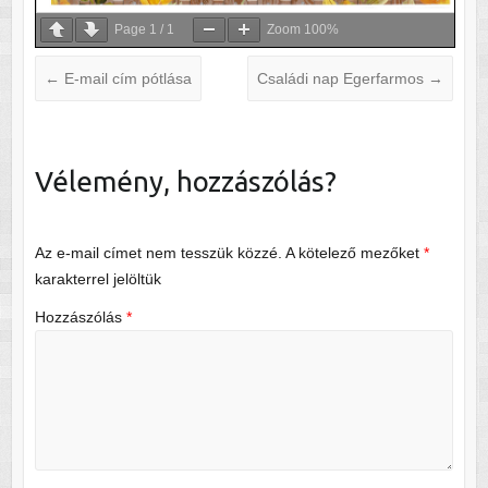
Page
1
/
1
Zoom
100%
←
E-mail cím pótlása
Családi nap Egerfarmos
→
Vélemény, hozzászólás?
Az e-mail címet nem tesszük közzé.
A kötelező mezőket
*
karakterrel jelöltük
Hozzászólás
*