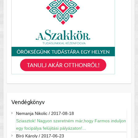
Vendégkönyv
Nemanja Nikolic
/
2017-08-18
Sziasztok! Nagyon szeretném már,hogy Farmos induljon
egy focipálya felújitási pályázaton!...
Bíró Károly
/
2017-06-23