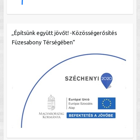
„Építsünk együtt jövőt! -Közösségerősítés
Füzesabony Térségében”