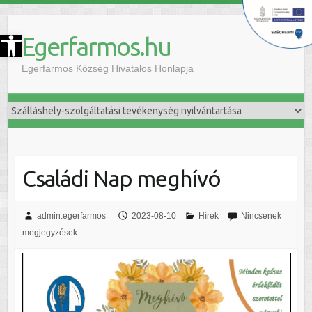
szköztár megnyitása
Egerfarmos.hu
Egerfarmos Község Hivatalos Honlapja
Családi Nap meghívó
admin.egerfarmos
2023-08-10
Hírek
Nincsenek
megjegyzések