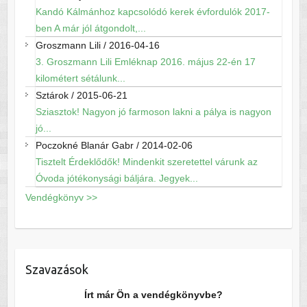
Kandó Kálmánhoz kapcsolódó kerek évfordulók 2017-
ben A már jól átgondolt,...
Groszmann Lili
/
2016-04-16
3. Groszmann Lili Emléknap 2016. május 22-én 17
kilométert sétálunk...
Sztárok
/
2015-06-21
Sziasztok! Nagyon jó farmoson lakni a pálya is nagyon
jó...
Poczokné Blanár Gabr
/
2014-02-06
Tisztelt Érdeklődők! Mindenkit szeretettel várunk az
Óvoda jótékonysági báljára. Jegyek...
Vendégkönyv >>
Szavazások
Írt már Ön a vendégkönyvbe?