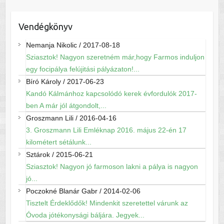
Vendégkönyv
Nemanja Nikolic
/
2017-08-18
Sziasztok! Nagyon szeretném már,hogy Farmos induljon
egy focipálya felújitási pályázaton!...
Bíró Károly
/
2017-06-23
Kandó Kálmánhoz kapcsolódó kerek évfordulók 2017-
ben A már jól átgondolt,...
Groszmann Lili
/
2016-04-16
3. Groszmann Lili Emléknap 2016. május 22-én 17
kilométert sétálunk...
Sztárok
/
2015-06-21
Sziasztok! Nagyon jó farmoson lakni a pálya is nagyon
jó...
Poczokné Blanár Gabr
/
2014-02-06
Tisztelt Érdeklődők! Mindenkit szeretettel várunk az
Óvoda jótékonysági báljára. Jegyek...