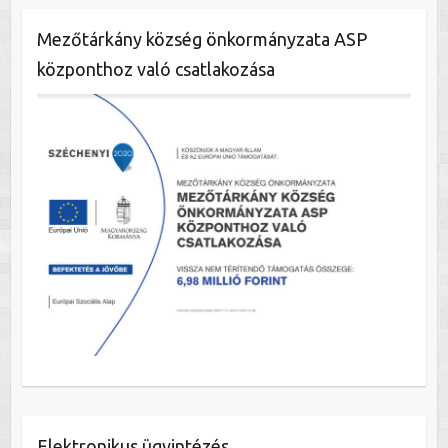
Mezőtárkány község önkormányzata ASP
központhoz való csatlakozása
Elektronikus ügyintézés