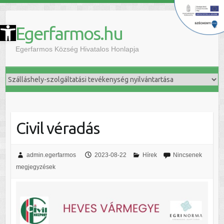
szköztár megnyitása
Egerfarmos.hu
Egerfarmos Község Hivatalos Honlapja
Civil véradás
admin.egerfarmos
2023-08-22
Hírek
Nincsenek
megjegyzések