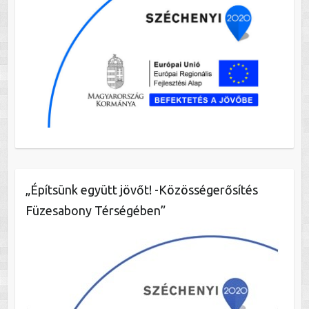
„Építsünk együtt jövőt! -Közösségerősítés
Füzesabony Térségében”