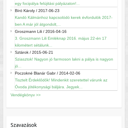
egy focipálya felújitási pályázaton!...
Bíró Károly
/
2017-06-23
Kandó Kálmánhoz kapcsolódó kerek évfordulók 2017-
ben A már jól átgondolt,...
Groszmann Lili
/
2016-04-16
3. Groszmann Lili Emléknap 2016. május 22-én 17
kilométert sétálunk...
Sztárok
/
2015-06-21
Sziasztok! Nagyon jó farmoson lakni a pálya is nagyon
jó...
Poczokné Blanár Gabr
/
2014-02-06
Tisztelt Érdeklődők! Mindenkit szeretettel várunk az
Óvoda jótékonysági báljára. Jegyek...
Vendégkönyv >>
Szavazások