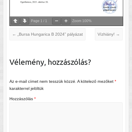
Page
1
/
1
Zoom
100%
←
„Bursa Hungarica B 2024” pályázat
Vízhiány!
→
Vélemény, hozzászólás?
Az e-mail címet nem tesszük közzé.
A kötelező mezőket
*
karakterrel jelöltük
Hozzászólás
*