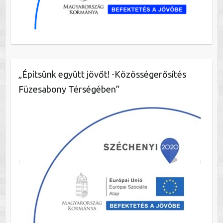
„Építsünk együtt jövőt! -Közösségerősítés
Füzesabony Térségében”