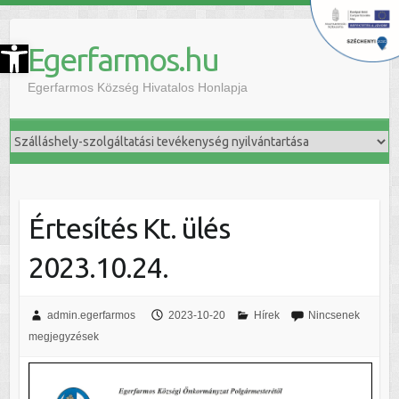
szköztár megnyitása
Egerfarmos.hu
Egerfarmos Község Hivatalos Honlapja
Értesítés Kt. ülés
2023.10.24.
admin.egerfarmos
2023-10-20
Hírek
Nincsenek
megjegyzések