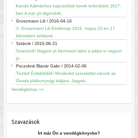
Kandó Kálmánhoz kapcsolódó kerek évfordulók 2017-
ben A már jól átgondolt,...
Groszmann Lili
/
2016-04-16
3. Groszmann Lili Emléknap 2016. május 22-én 17
kilométert sétálunk...
Sztárok
/
2015-06-21
Sziasztok! Nagyon jó farmoson lakni a pálya is nagyon
jó...
Poczokné Blanár Gabr
/
2014-02-06
Tisztelt Érdeklődők! Mindenkit szeretettel várunk az
Óvoda jótékonysági báljára. Jegyek...
Vendégkönyv >>
Szavazások
Írt már Ön a vendégkönyvbe?