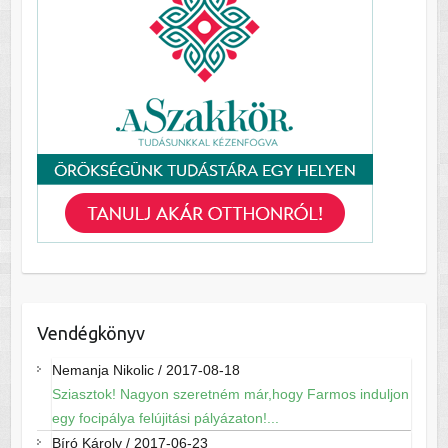
Vendégkönyv
Nemanja Nikolic
/
2017-08-18
Sziasztok! Nagyon szeretném már,hogy Farmos induljon
egy focipálya felújitási pályázaton!...
Bíró Károly
/
2017-06-23