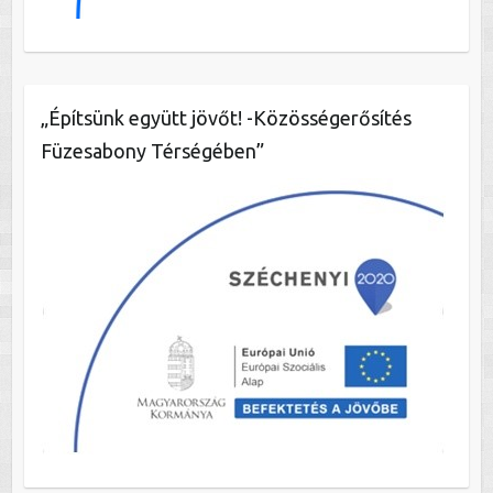
„Építsünk együtt jövőt! -Közösségerősítés
Füzesabony Térségében”