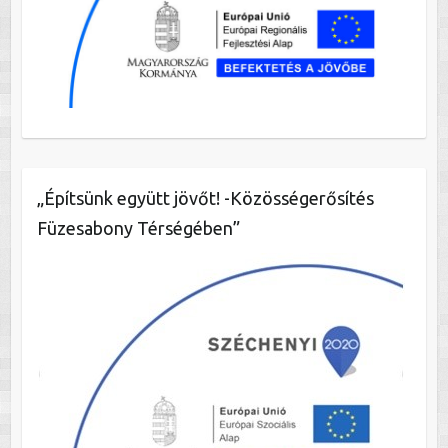
„Építsünk együtt jövőt! -Közösségerősítés
Füzesabony Térségében”