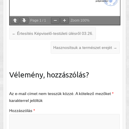
Page
1
/
1
Zoom
100%
←
Értesítés Képviselő-testületi ülésről 03.26.
Hasznosítsuk a természet erejét
→
Vélemény, hozzászólás?
Az e-mail címet nem tesszük közzé.
A kötelező mezőket
*
karakterrel jelöltük
Hozzászólás
*