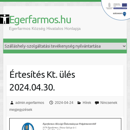
szköztár megnyitása
Egerfarmos.hu
Egerfarmos Község Hivatalos Honlapja
Értesítés Kt. ülés
2024.04.30.
admin.egerfarmos
2024-04-24
Hírek
Nincsenek
megjegyzések