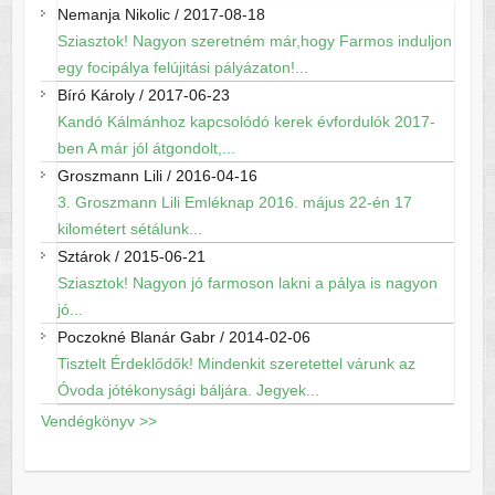
Nemanja Nikolic
/
2017-08-18
Sziasztok! Nagyon szeretném már,hogy Farmos induljon
egy focipálya felújitási pályázaton!...
Bíró Károly
/
2017-06-23
Kandó Kálmánhoz kapcsolódó kerek évfordulók 2017-
ben A már jól átgondolt,...
Groszmann Lili
/
2016-04-16
3. Groszmann Lili Emléknap 2016. május 22-én 17
kilométert sétálunk...
Sztárok
/
2015-06-21
Sziasztok! Nagyon jó farmoson lakni a pálya is nagyon
jó...
Poczokné Blanár Gabr
/
2014-02-06
Tisztelt Érdeklődők! Mindenkit szeretettel várunk az
Óvoda jótékonysági báljára. Jegyek...
Vendégkönyv >>