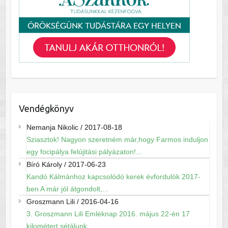
Vendégkönyv
Nemanja Nikolic
/
2017-08-18
Sziasztok! Nagyon szeretném már,hogy Farmos induljon
egy focipálya felújitási pályázaton!...
Bíró Károly
/
2017-06-23
Kandó Kálmánhoz kapcsolódó kerek évfordulók 2017-
ben A már jól átgondolt,...
Groszmann Lili
/
2016-04-16
3. Groszmann Lili Emléknap 2016. május 22-én 17
kilométert sétálunk...