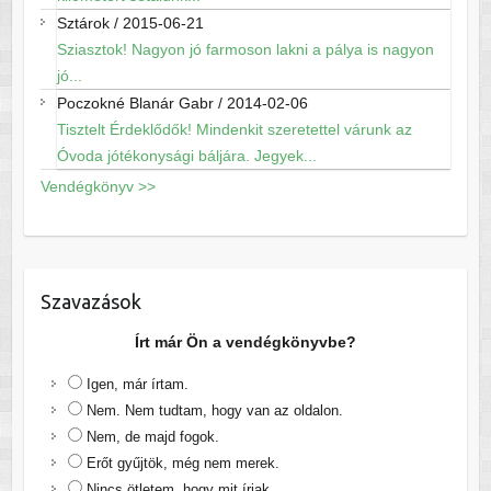
Sztárok
/
2015-06-21
Sziasztok! Nagyon jó farmoson lakni a pálya is nagyon
jó...
Poczokné Blanár Gabr
/
2014-02-06
Tisztelt Érdeklődők! Mindenkit szeretettel várunk az
Óvoda jótékonysági báljára. Jegyek...
Vendégkönyv >>
Szavazások
Írt már Ön a vendégkönyvbe?
Igen, már írtam.
Nem. Nem tudtam, hogy van az oldalon.
Nem, de majd fogok.
Erőt gyűjtök, még nem merek.
Nincs ötletem, hogy mit írjak.