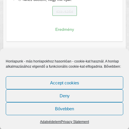
Eredmény
Honlapunk - más honlapokhoz hasonlóan - cookie-kat használ. A honlap
alkalmazásához elgendő a funkcionális cookie-kat elfogadnia. Bővebben:
Accept cookies
Deny
Bővebben
Copyright © 2026
Egerfarmos.hu
. A sablont készítette:
Colorlib
Működteti:
WordPress
Adatvédelem
Privacy Statement