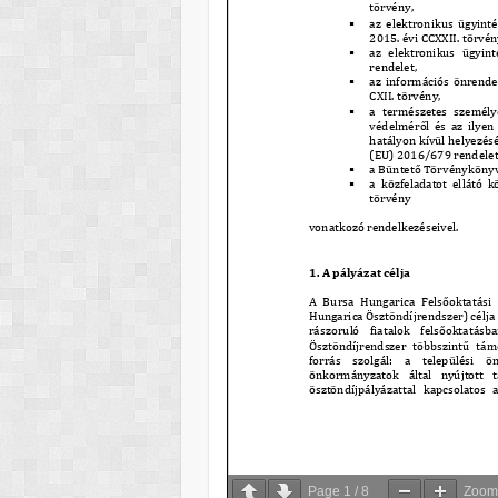
Page
1
/
8
Zoo