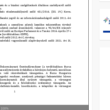
m
100%