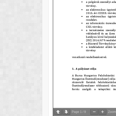
Page
1
/
9
Zoo