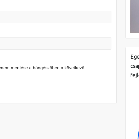
Ege
csa
címem mentése a böngészőben a következő
fej