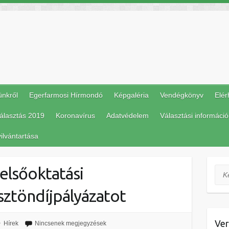
ünkről
Egerfarmosi Hírmondó
Képgaléria
Vendégkönyv
Elér
álasztás 2019
Koronavírus
Adatvédelem
Választási információ
ilvántartása
elsőoktatási
Ker
ztöndíjpályázatot
Ver
Hírek
Nincsenek megjegyzések