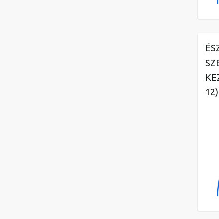
ÉS
SZ
KE
12)