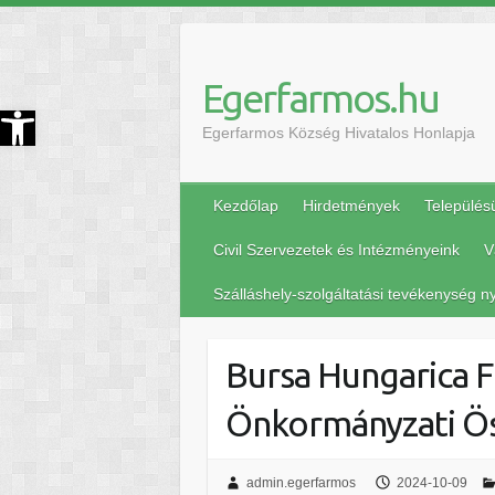
Egerfarmos.hu
szköztár megnyitása
Egerfarmos Község Hivatalos Honlapja
Kezdőlap
Hirdetmények
Település
Civil Szervezetek és Intézményeink
V
Szálláshely-szolgáltatási tevékenység ny
Bursa Hungarica F
Önkormányzati Ös
admin.egerfarmos
2024-10-09