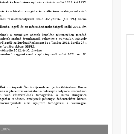
m
100%