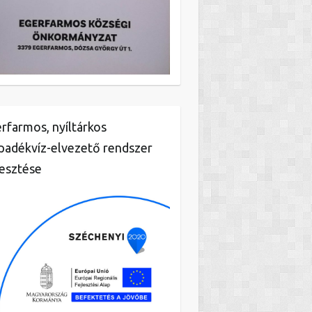
rfarmos, nyíltárkos
padékvíz-elvezető rendszer
lesztése