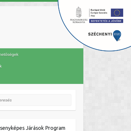
hetőségek
k
esés
senyképes Járások Program