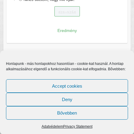
Eredmény
Honlapunk - más honlapokhoz hasonlóan - cookie-kat használ. A honlap
alkalmazásához elgendő a funkcionális cookie-kat elfogadnia. Bővebben:
Accept cookies
Deny
Bővebben
Copyright © 2026
Egerfarmos.hu
. A sablont készítette:
Colorlib
Működteti:
WordPress
Adatvédelem
Privacy Statement