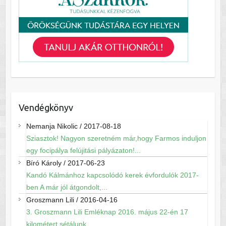
Vendégkönyv
Nemanja Nikolic
/
2017-08-18
Sziasztok! Nagyon szeretném már,hogy Farmos induljon
egy focipálya felújitási pályázaton!...
Bíró Károly
/
2017-06-23
Kandó Kálmánhoz kapcsolódó kerek évfordulók 2017-
ben A már jól átgondolt,...
Groszmann Lili
/
2016-04-16
3. Groszmann Lili Emléknap 2016. május 22-én 17
kilométert sétálunk...