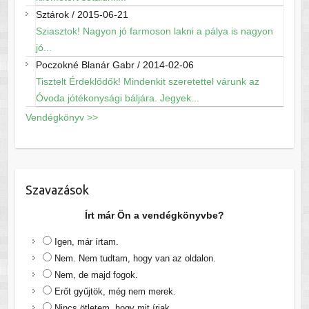
Sztárok
/
2015-06-21
Sziasztok! Nagyon jó farmoson lakni a pálya is nagyon
jó...
Poczokné Blanár Gabr
/
2014-02-06
Tisztelt Érdeklődők! Mindenkit szeretettel várunk az
Óvoda jótékonysági báljára. Jegyek...
Vendégkönyv >>
Szavazások
Írt már Ön a vendégkönyvbe?
Igen, már írtam.
Nem. Nem tudtam, hogy van az oldalon.
Nem, de majd fogok.
Erőt gyűjtök, még nem merek.
Nincs ötletem, hogy mit írjak.