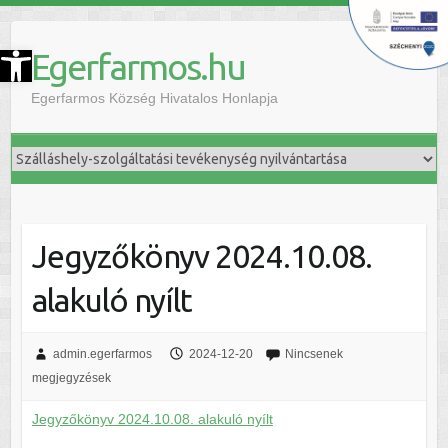
szköztár megnyitása
Egerfarmos.hu
Egerfarmos Község Hivatalos Honlapja
Jegyzőkönyv 2024.10.08.
alakuló nyílt
admin.egerfarmos
2024-12-20
Nincsenek
megjegyzések
Jegyzőkönyv 2024.10.08. alakuló nyílt