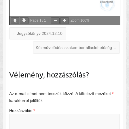
Page
1
/
1
Zoom
100%
←
Jegyzőkönyv 2024.12.10.
Közművelődési szakember álláslehetőség
→
Vélemény, hozzászólás?
Az e-mail címet nem tesszük közzé.
A kötelező mezőket
*
karakterrel jelöltük
Hozzászólás
*