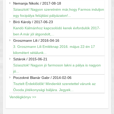
Nemanja Nikolic
/
2017-08-18
Sziasztok! Nagyon szeretném már,hogy Farmos induljon
egy focipálya felújitási pályázaton!...
Bíró Károly
/
2017-06-23
Kandó Kálmánhoz kapcsolódó kerek évfordulók 2017-
ben A már jól átgondolt,...
Groszmann Lili
/
2016-04-16
3. Groszmann Lili Emléknap 2016. május 22-én 17
kilométert sétálunk...
Sztárok
/
2015-06-21
Sziasztok! Nagyon jó farmoson lakni a pálya is nagyon
jó...
Poczokné Blanár Gabr
/
2014-02-06
Tisztelt Érdeklődők! Mindenkit szeretettel várunk az
Óvoda jótékonysági báljára. Jegyek...
Vendégkönyv >>