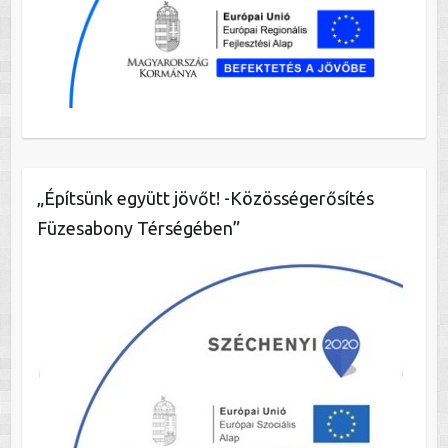
„Építsünk együtt jövőt! -Közösségerősítés
Füzesabony Térségében”