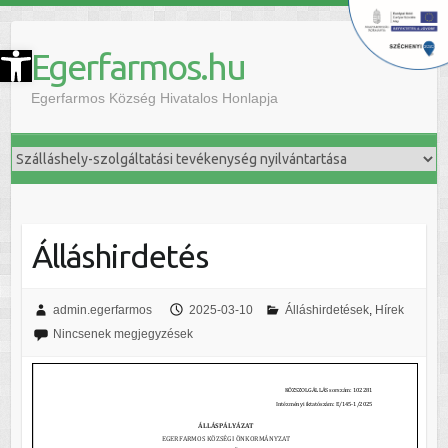
szköztár megnyitása
Egerfarmos.hu
Egerfarmos Község Hivatalos Honlapja
Álláshirdetés
admin.egerfarmos
2025-03-10
Álláshirdetések
,
Hírek
Nincsenek megjegyzések