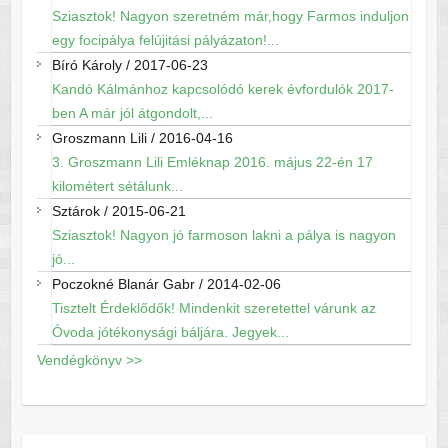
Sziasztok! Nagyon szeretném már,hogy Farmos induljon
egy focipálya felújitási pályázaton!...
Bíró Károly
/
2017-06-23
Kandó Kálmánhoz kapcsolódó kerek évfordulók 2017-
ben A már jól átgondolt,...
Groszmann Lili
/
2016-04-16
3. Groszmann Lili Emléknap 2016. május 22-én 17
kilométert sétálunk...
Sztárok
/
2015-06-21
Sziasztok! Nagyon jó farmoson lakni a pálya is nagyon
jó...
Poczokné Blanár Gabr
/
2014-02-06
Tisztelt Érdeklődők! Mindenkit szeretettel várunk az
Óvoda jótékonysági báljára. Jegyek...
Vendégkönyv >>