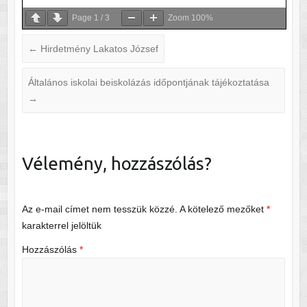
Page
1
/
3
Zoom
100%
←
Hirdetmény Lakatos József
Általános iskolai beiskolázás időpontjának tájékoztatása
→
Vélemény, hozzászólás?
Az e-mail címet nem tesszük közzé.
A kötelező mezőket
*
karakterrel jelöltük
Hozzászólás
*