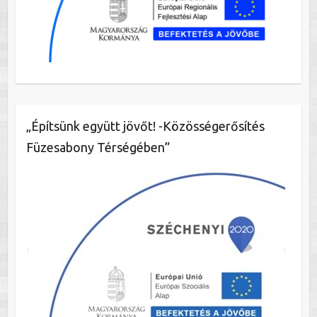
„Építsünk együtt jövőt! -Közösségerősítés
Füzesabony Térségében”