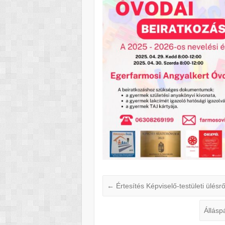
←
Értesítés Képviselő-testületi ülésrő
Állásp