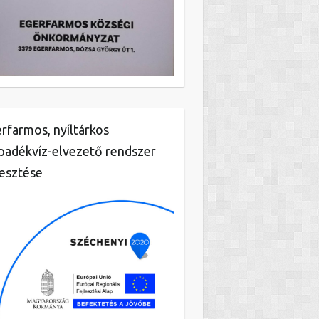
rfarmos, nyíltárkos
padékvíz-elvezető rendszer
lesztése