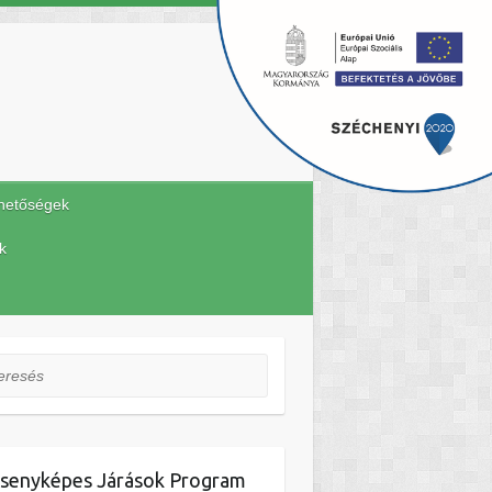
hetőségek
k
esés
senyképes Járások Program