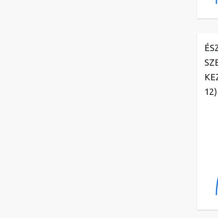
ÉS
SZ
KE
12)