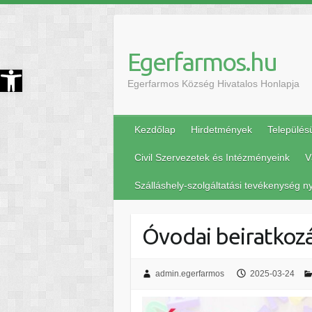
Egerfarmos.hu
szköztár megnyitása
Egerfarmos Község Hivatalos Honlapja
Kezdőlap
Hirdetmények
Település
Civil Szervezetek és Intézményeink
V
Szálláshely-szolgáltatási tevékenység ny
Óvodai beiratkoz
admin.egerfarmos
2025-03-24