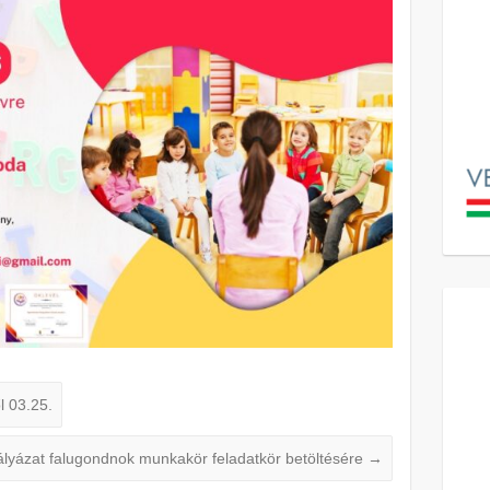
l 03.25.
ályázat falugondnok munkakör feladatkör betöltésére
→