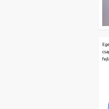
Ege
csa
fej