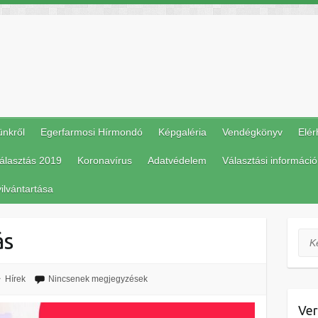
ünkről
Egerfarmosi Hírmondó
Képgaléria
Vendégkönyv
Elér
álasztás 2019
Koronavírus
Adatvédelem
Választási információ
ilvántartása
ás
Ker
Hírek
Nincsenek megjegyzések
Ver