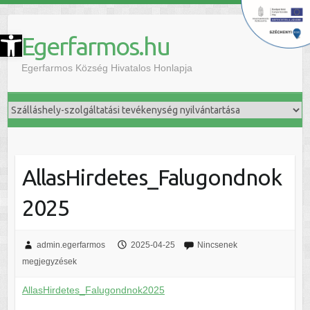
szköztár megnyitása
Egerfarmos.hu
Egerfarmos Község Hivatalos Honlapja
AllasHirdetes_Falugondnok
2025
admin.egerfarmos
2025-04-25
Nincsenek
megjegyzések
AllasHirdetes_Falugondnok2025