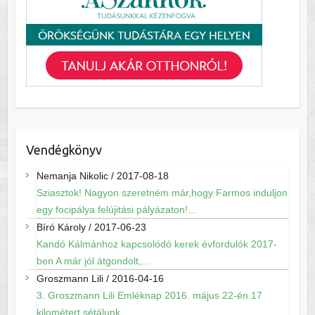
Vendégkönyv
Nemanja Nikolic
/
2017-08-18
Sziasztok! Nagyon szeretném már,hogy Farmos induljon
egy focipálya felújitási pályázaton!...
Bíró Károly
/
2017-06-23
Kandó Kálmánhoz kapcsolódó kerek évfordulók 2017-
ben A már jól átgondolt,...
Groszmann Lili
/
2016-04-16
3. Groszmann Lili Emléknap 2016. május 22-én 17
kilométert sétálunk...