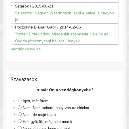
Sztárok
/
2015-06-21
Sziasztok! Nagyon jó farmoson lakni a pálya is nagyon
jó...
Poczokné Blanár Gabr
/
2014-02-06
Tisztelt Érdeklődők! Mindenkit szeretettel várunk az
Óvoda jótékonysági báljára. Jegyek...
Vendégkönyv >>
Szavazások
Írt már Ön a vendégkönyvbe?
Igen, már írtam.
Nem. Nem tudtam, hogy van az oldalon.
Nem, de majd fogok.
Erőt gyűjtök, még nem merek.
Nincs ötletem, hogy mit írjak.