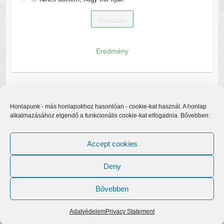
Eredmény
Honlapunk - más honlapokhoz hasonlóan - cookie-kat használ. A honlap
alkalmazásához elgendő a funkcionális cookie-kat elfogadnia. Bővebben:
Accept cookies
Deny
Bővebben
Copyright © 2026
Egerfarmos.hu
. A sablont készítette:
Colorlib
Működteti:
WordPress
Adatvédelem
Privacy Statement