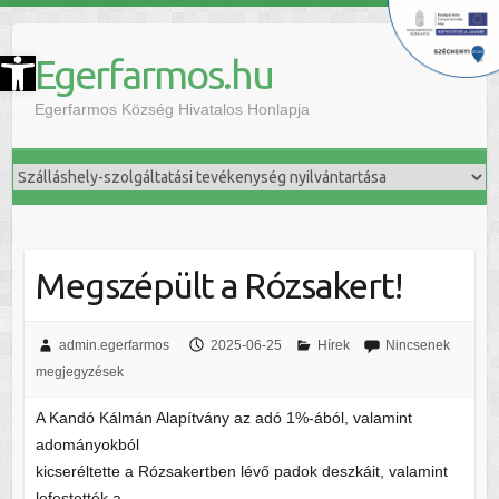
szköztár megnyitása
Egerfarmos.hu
Egerfarmos Község Hivatalos Honlapja
Megszépült a Rózsakert!
admin.egerfarmos
2025-06-25
Hírek
Nincsenek
megjegyzések
A Kandó Kálmán Alapítvány az adó 1%-ából, valamint
adományokból
kicseréltette a Rózsakertben lévő padok deszkáit, valamint
lefestették a