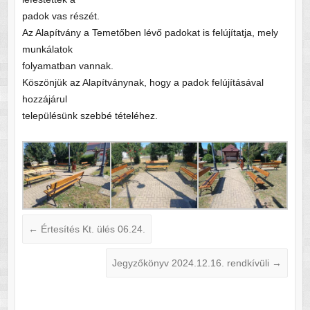
padok vas részét.
Az Alapítvány a Temetőben lévő padokat is felújítatja, mely
munkálatok
folyamatban vannak.
Köszönjük az Alapítványnak, hogy a padok felújításával
hozzájárul
településünk szebbé tételéhez.
←
Értesítés Kt. ülés 06.24.
Jegyzőkönyv 2024.12.16. rendkívüli
→