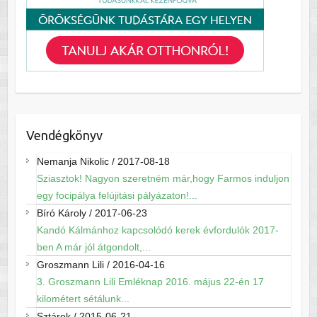
Vendégkönyv
Nemanja Nikolic
/
2017-08-18
Sziasztok! Nagyon szeretném már,hogy Farmos induljon
egy focipálya felújitási pályázaton!...
Bíró Károly
/
2017-06-23
Kandó Kálmánhoz kapcsolódó kerek évfordulók 2017-
ben A már jól átgondolt,...
Groszmann Lili
/
2016-04-16
3. Groszmann Lili Emléknap 2016. május 22-én 17
kilométert sétálunk...
Sztárok
/
2015-06-21