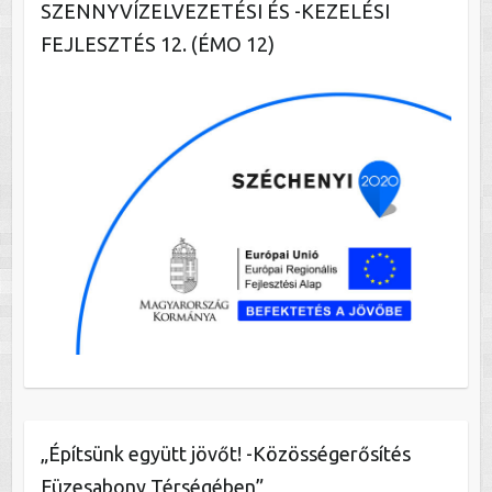
SZENNYVÍZELVEZETÉSI ÉS -KEZELÉSI
FEJLESZTÉS 12. (ÉMO 12)
„Építsünk együtt jövőt! -Közösségerősítés
Füzesabony Térségében”