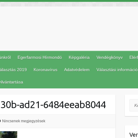
ünkről
Egerfarmosi Hírmondó
Képgaléria
Vendégkönyv
Elér
álasztás 2019
Koronavírus
Adatvédelem
Választási információ
ilvántartása
430b-ad21-6484eeab8044
Ker
Nincsenek megjegyzések
Ver