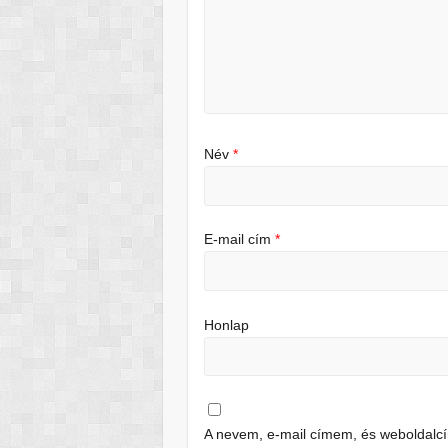
Név
*
E-mail cím
*
Honlap
A nevem, e-mail címem, és weboldal