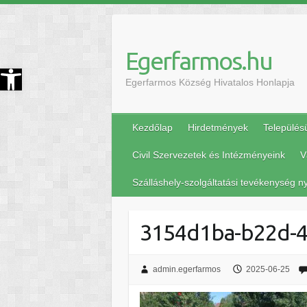
Egerfarmos.hu
szköztár megnyitása
Egerfarmos Község Hivatalos Honlapja
Kezdőlap
Hirdetmények
Település
Civil Szervezetek és Intézményeink
V
Szálláshely-szolgáltatási tevékenység ny
3154d1ba-b22d-
admin.egerfarmos
2025-06-25