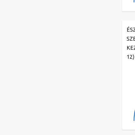
ÉS
SZ
KE
12)