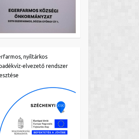
rfarmos, nyíltárkos
padékvíz-elvezető rendszer
lesztése