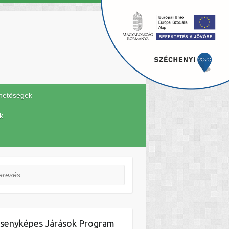
hetőségek
k
esés
senyképes Járások Program