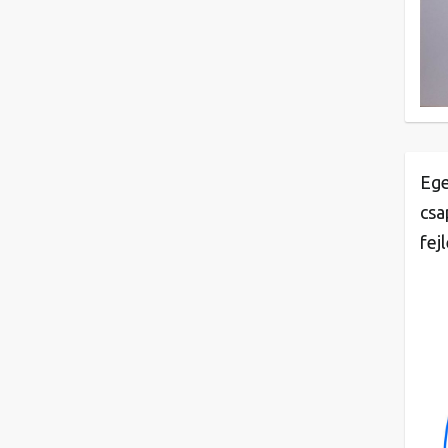
Ege
csa
fej