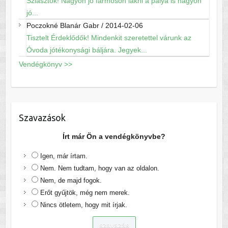
Sziasztok! Nagyon jó farmoson lakni a pálya is nagyon
jó...
Poczokné Blanár Gabr
/
2014-02-06
Tisztelt Érdeklődők! Mindenkit szeretettel várunk az
Óvoda jótékonysági báljára. Jegyek...
Vendégkönyv >>
Szavazások
Írt már Ön a vendégkönyvbe?
Igen, már írtam.
Nem. Nem tudtam, hogy van az oldalon.
Nem, de majd fogok.
Erőt gyűjtök, még nem merek.
Nincs ötletem, hogy mit írjak.