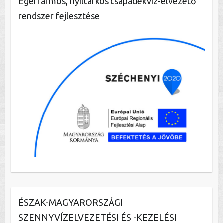
Egerfarmos, nyíltárkos csapadékvíz-elvezető
rendszer fejlesztése
ÉSZAK-MAGYARORSZÁGI
SZENNYVÍZELVEZETÉSI ÉS -KEZELÉSI