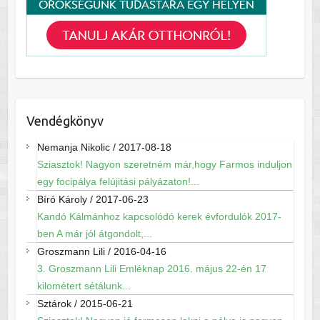
Vendégkönyv
Nemanja Nikolic
/
2017-08-18
Sziasztok! Nagyon szeretném már,hogy Farmos induljon
egy focipálya felújitási pályázaton!...
Bíró Károly
/
2017-06-23
Kandó Kálmánhoz kapcsolódó kerek évfordulók 2017-
ben A már jól átgondolt,...
Groszmann Lili
/
2016-04-16
3. Groszmann Lili Emléknap 2016. május 22-én 17
kilométert sétálunk...
Sztárok
/
2015-06-21