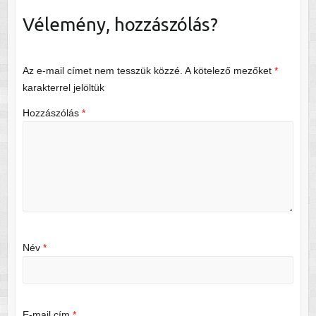
Vélemény, hozzászólás?
Az e-mail címet nem tesszük közzé.
A kötelező mezőket
*
karakterrel jelöltük
Hozzászólás
*
Név
*
E-mail cím
*