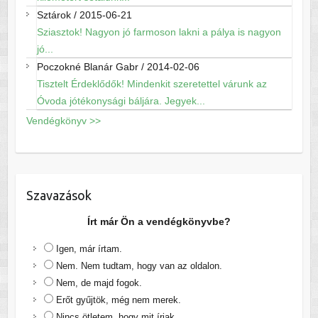
Sztárok
/
2015-06-21
Sziasztok! Nagyon jó farmoson lakni a pálya is nagyon
jó...
Poczokné Blanár Gabr
/
2014-02-06
Tisztelt Érdeklődők! Mindenkit szeretettel várunk az
Óvoda jótékonysági báljára. Jegyek...
Vendégkönyv >>
Szavazások
Írt már Ön a vendégkönyvbe?
Igen, már írtam.
Nem. Nem tudtam, hogy van az oldalon.
Nem, de majd fogok.
Erőt gyűjtök, még nem merek.
Nincs ötletem, hogy mit írjak.