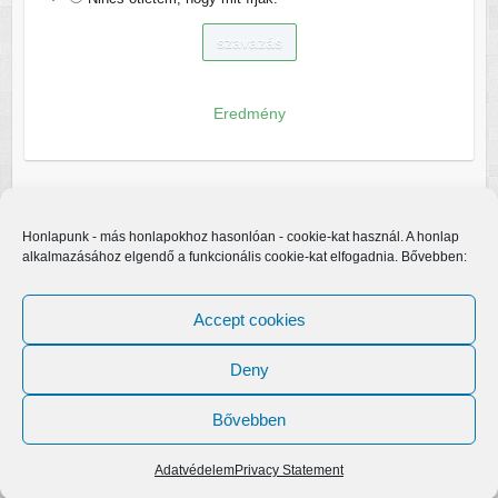
Eredmény
Honlapunk - más honlapokhoz hasonlóan - cookie-kat használ. A honlap
alkalmazásához elgendő a funkcionális cookie-kat elfogadnia. Bővebben:
Accept cookies
Deny
Bővebben
Copyright © 2026
Egerfarmos.hu
. A sablont készítette:
Colorlib
Működteti:
WordPress
Adatvédelem
Privacy Statement