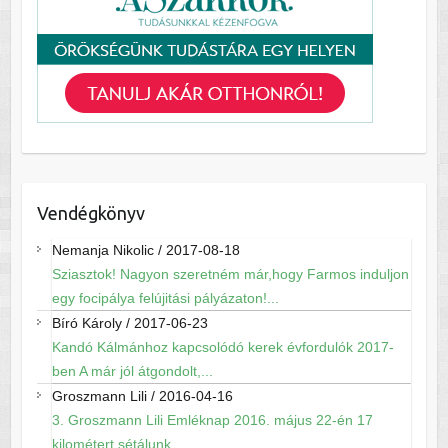
Vendégkönyv
Nemanja Nikolic
/
2017-08-18
Sziasztok! Nagyon szeretném már,hogy Farmos induljon
egy focipálya felújitási pályázaton!...
Bíró Károly
/
2017-06-23
Kandó Kálmánhoz kapcsolódó kerek évfordulók 2017-
ben A már jól átgondolt,...
Groszmann Lili
/
2016-04-16
3. Groszmann Lili Emléknap 2016. május 22-én 17
kilométert sétálunk...