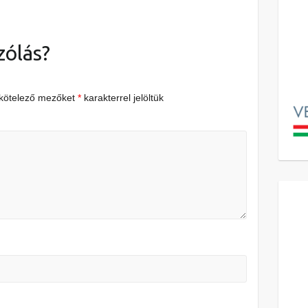
zólás?
 kötelező mezőket
*
karakterrel jelöltük