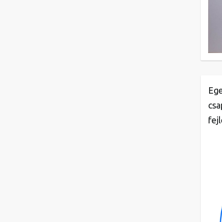
Ege
csa
fej