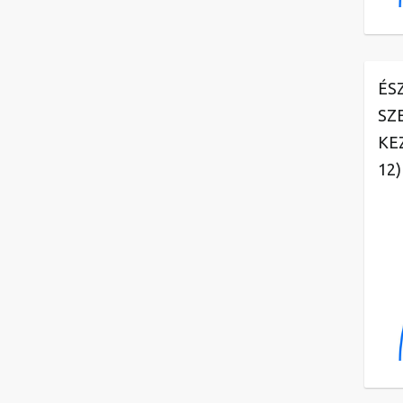
ÉS
SZ
KE
12)