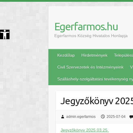
Egerfarmos.hu
szköztár megnyitása
Egerfarmos Község Hivatalos Honlapja
Kezdőlap
Hirdetmények
Település
Civil Szervezetek és Intézményeink
V
Szálláshely-szolgáltatási tevékenység ny
Jegyzőkönyv 2025
admin.egerfarmos
2025-07-04
Jegyzőkönyv 2025.03.25.