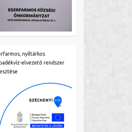
rfarmos, nyíltárkos
padékvíz-elvezető rendszer
lesztése