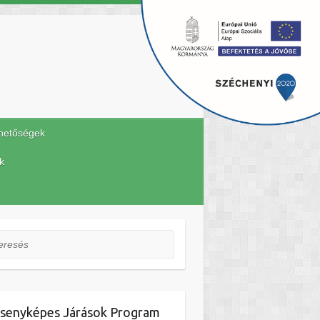
hetőségek
k
esés
senyképes Járások Program