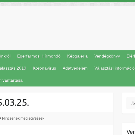
ünkről
Egerfarmosi Hírmondó
Képgaléria
Vendégkönyv
Elér
álasztás 2019
Koronavírus
Adatvédelem
Választási információ
ilvántartása
.03.25.
Ker
Nincsenek megjegyzések
Ver