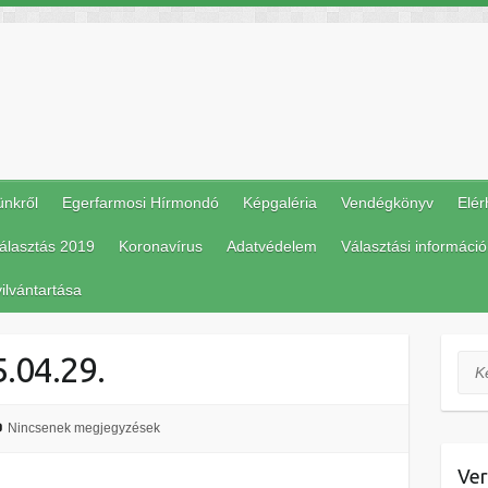
ünkről
Egerfarmosi Hírmondó
Képgaléria
Vendégkönyv
Elér
álasztás 2019
Koronavírus
Adatvédelem
Választási információ
ilvántartása
.04.29.
Ker
Nincsenek megjegyzések
Ver