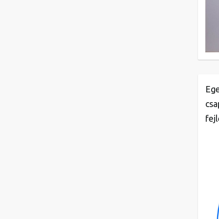
Ege
csa
fej