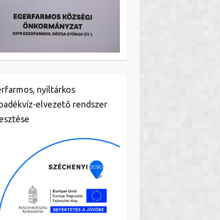
rfarmos, nyíltárkos
padékvíz-elvezető rendszer
lesztése