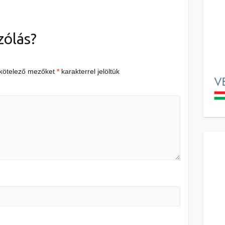
zólás?
 kötelező mezőket
*
karakterrel jelöltük