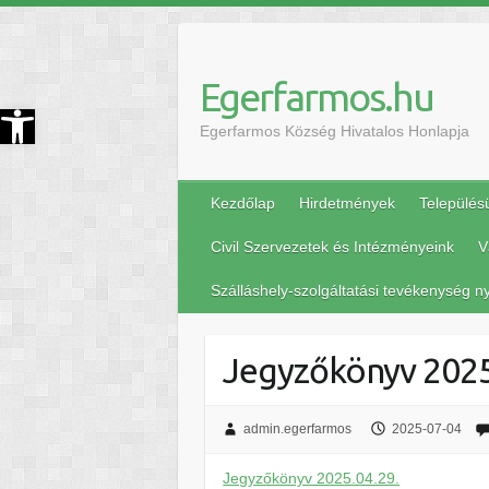
Egerfarmos.hu
szköztár megnyitása
Egerfarmos Község Hivatalos Honlapja
Kezdőlap
Hirdetmények
Település
Civil Szervezetek és Intézményeink
V
Szálláshely-szolgáltatási tevékenység ny
Jegyzőkönyv 2025
admin.egerfarmos
2025-07-04
Jegyzőkönyv 2025.04.29.