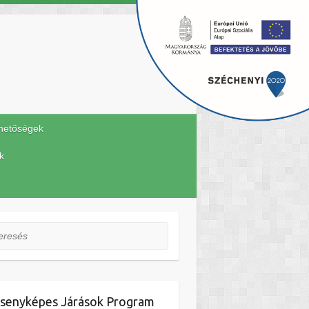
hetőségek
k
esés
senyképes Járások Program