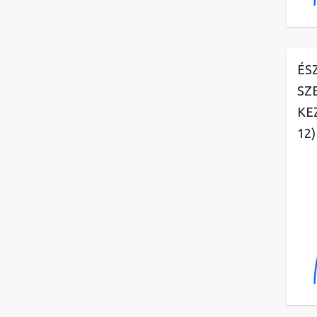
ÉS
SZ
KE
12)