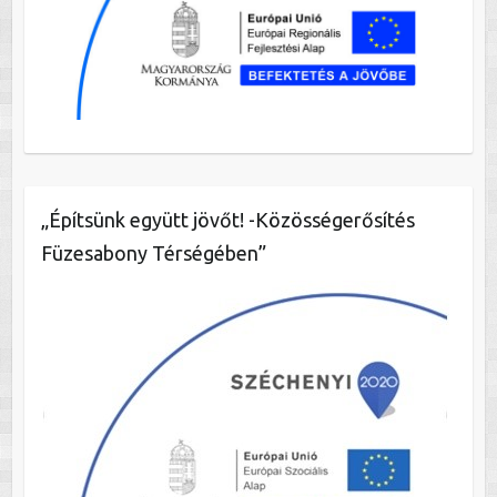
„Építsünk együtt jövőt! -Közösségerősítés
Füzesabony Térségében”