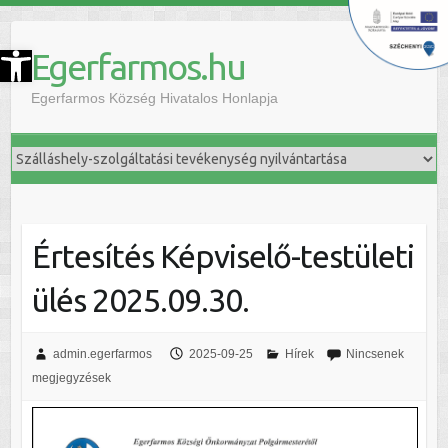
szköztár megnyitása
Egerfarmos.hu
Egerfarmos Község Hivatalos Honlapja
Értesítés Képviselő-testületi
ülés 2025.09.30.
admin.egerfarmos
2025-09-25
Hírek
Nincsenek
megjegyzések