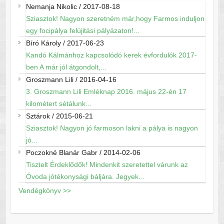
Nemanja Nikolic
/
2017-08-18
Sziasztok! Nagyon szeretném már,hogy Farmos induljon
egy focipálya felújitási pályázaton!...
Bíró Károly
/
2017-06-23
Kandó Kálmánhoz kapcsolódó kerek évfordulók 2017-
ben A már jól átgondolt,...
Groszmann Lili
/
2016-04-16
3. Groszmann Lili Emléknap 2016. május 22-én 17
kilométert sétálunk...
Sztárok
/
2015-06-21
Sziasztok! Nagyon jó farmoson lakni a pálya is nagyon
jó...
Poczokné Blanár Gabr
/
2014-02-06
Tisztelt Érdeklődők! Mindenkit szeretettel várunk az
Óvoda jótékonysági báljára. Jegyek...
Vendégkönyv >>