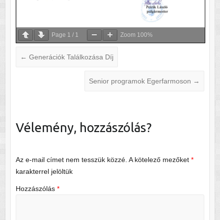
Page
1
/
1
Zoom
100%
←
Generációk Találkozása Díj
Senior programok Egerfarmoson
→
Vélemény, hozzászólás?
Az e-mail címet nem tesszük közzé.
A kötelező mezőket
*
karakterrel jelöltük
Hozzászólás
*