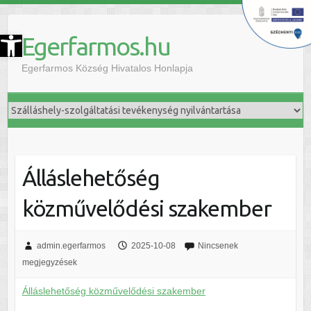
szköztár megnyitása
Egerfarmos.hu
Egerfarmos Község Hivatalos Honlapja
Álláslehetőség
közművelődési szakember
admin.egerfarmos
2025-10-08
Nincsenek
megjegyzések
Álláslehetőség közművelődési szakember