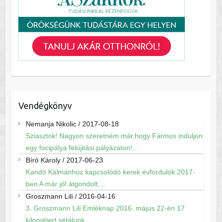
Vendégkönyv
Nemanja Nikolic
/
2017-08-18
Sziasztok! Nagyon szeretném már,hogy Farmos induljon
egy focipálya felújitási pályázaton!...
Bíró Károly
/
2017-06-23
Kandó Kálmánhoz kapcsolódó kerek évfordulók 2017-
ben A már jól átgondolt,...
Groszmann Lili
/
2016-04-16
3. Groszmann Lili Emléknap 2016. május 22-én 17
kilométert sétálunk...