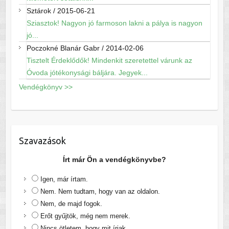
Sztárok
/
2015-06-21
Sziasztok! Nagyon jó farmoson lakni a pálya is nagyon
jó...
Poczokné Blanár Gabr
/
2014-02-06
Tisztelt Érdeklődők! Mindenkit szeretettel várunk az
Óvoda jótékonysági báljára. Jegyek...
Vendégkönyv >>
Szavazások
Írt már Ön a vendégkönyvbe?
Igen, már írtam.
Nem. Nem tudtam, hogy van az oldalon.
Nem, de majd fogok.
Erőt gyűjtök, még nem merek.
Nincs ötletem, hogy mit írjak.