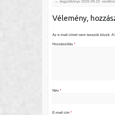
←
Jegyzőkönyv 2025.09.23. rendkívü
Vélemény, hozzás
Az e-mail címet nem tesszük közzé.
A
Hozzászólás
*
Név
*
E-mail cím
*