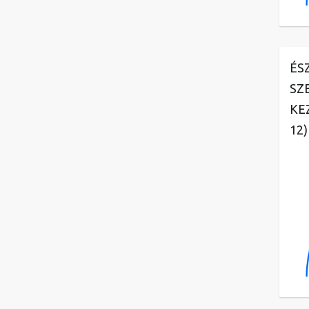
ÉS
SZ
KE
12)