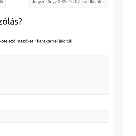
li
Jegyzőkönyv 2025.10.07. rendkívüli
→
zólás?
 kötelező mezőket
*
karakterrel jelöltük