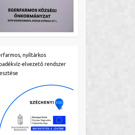
rfarmos, nyíltárkos
padékvíz-elvezető rendszer
lesztése