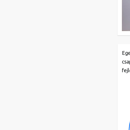
Ege
csa
fej