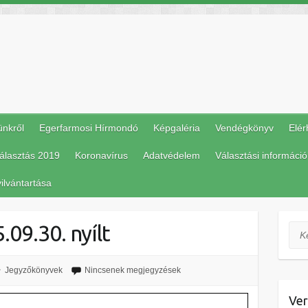
ünkről
Egerfarmosi Hírmondó
Képgaléria
Vendégkönyv
Elér
álasztás 2019
Koronavírus
Adatvédelem
Választási információ
ilvántartása
09.30. nyílt
Ker
Jegyzőkönyvek
Nincsenek megjegyzések
Ver