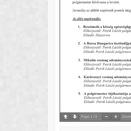
Page
1
/
9
Zoo