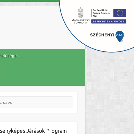
hetőségek
k
esés
senyképes Járások Program