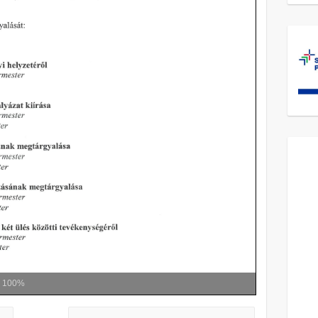
m
100%