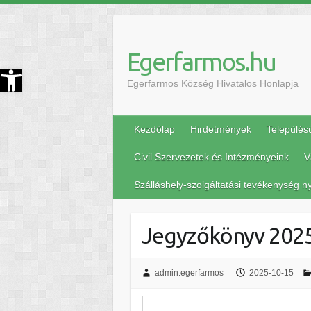
Egerfarmos.hu
szköztár megnyitása
Egerfarmos Község Hivatalos Honlapja
Kezdőlap
Hirdetmények
Település
Civil Szervezetek és Intézményeink
V
Szálláshely-szolgáltatási tevékenység ny
Jegyzőkönyv 2025.
admin.egerfarmos
2025-10-15