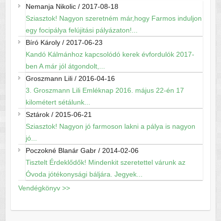
Nemanja Nikolic
/
2017-08-18
Sziasztok! Nagyon szeretném már,hogy Farmos induljon
egy focipálya felújitási pályázaton!...
Bíró Károly
/
2017-06-23
Kandó Kálmánhoz kapcsolódó kerek évfordulók 2017-
ben A már jól átgondolt,...
Groszmann Lili
/
2016-04-16
3. Groszmann Lili Emléknap 2016. május 22-én 17
kilométert sétálunk...
Sztárok
/
2015-06-21
Sziasztok! Nagyon jó farmoson lakni a pálya is nagyon
jó...
Poczokné Blanár Gabr
/
2014-02-06
Tisztelt Érdeklődők! Mindenkit szeretettel várunk az
Óvoda jótékonysági báljára. Jegyek...
Vendégkönyv >>