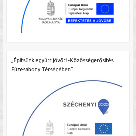
„Építsünk együtt jövőt! -Közösségerősítés
Füzesabony Térségében”