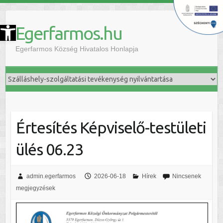
szköztár megnyitása
Egerfarmos.hu
Egerfarmos Község Hivatalos Honlapja
Értesítés Képviselő-testületi
ülés 06.23
admin.egerfarmos
2026-06-18
Hírek
Nincsenek
megjegyzések