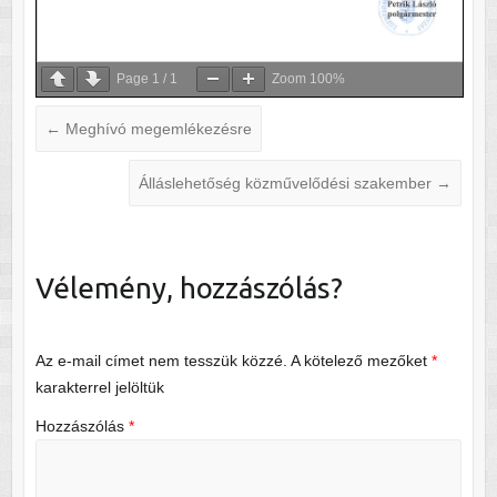
Page
1
/
1
Zoom
100%
←
Meghívó megemlékezésre
Álláslehetőség közművelődési szakember
→
Vélemény, hozzászólás?
Az e-mail címet nem tesszük közzé.
A kötelező mezőket
*
karakterrel jelöltük
Hozzászólás
*