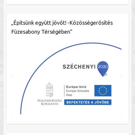
„Építsünk együtt jövőt! -Közösségerősítés
Füzesabony Térségében”