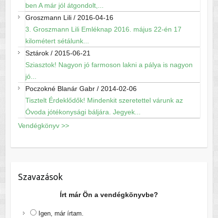
ben A már jól átgondolt,...
Groszmann Lili
/
2016-04-16
3. Groszmann Lili Emléknap 2016. május 22-én 17
kilométert sétálunk...
Sztárok
/
2015-06-21
Sziasztok! Nagyon jó farmoson lakni a pálya is nagyon
jó...
Poczokné Blanár Gabr
/
2014-02-06
Tisztelt Érdeklődők! Mindenkit szeretettel várunk az
Óvoda jótékonysági báljára. Jegyek...
Vendégkönyv >>
Szavazások
Írt már Ön a vendégkönyvbe?
Igen, már írtam.