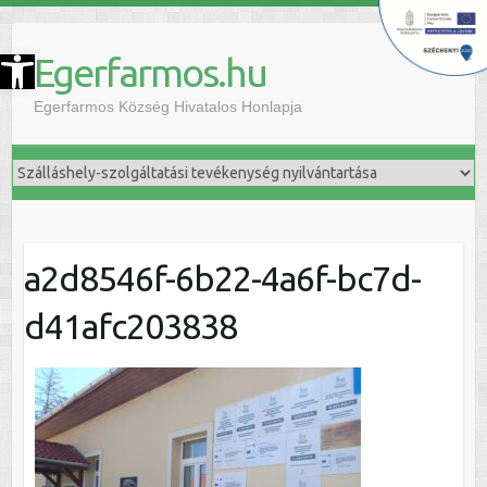
szköztár megnyitása
Egerfarmos.hu
Egerfarmos Község Hivatalos Honlapja
a2d8546f-6b22-4a6f-bc7d-
d41afc203838