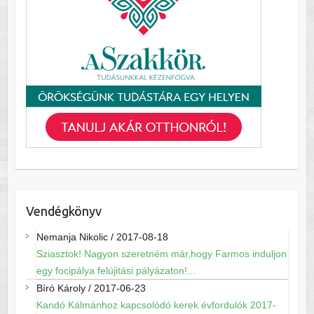
Vendégkönyv
Nemanja Nikolic
/
2017-08-18
Sziasztok! Nagyon szeretném már,hogy Farmos induljon
egy focipálya felújitási pályázaton!...
Bíró Károly
/
2017-06-23
Kandó Kálmánhoz kapcsolódó kerek évfordulók 2017-