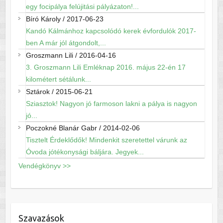
egy focipálya felújitási pályázaton!...
Bíró Károly
/
2017-06-23
Kandó Kálmánhoz kapcsolódó kerek évfordulók 2017-
ben A már jól átgondolt,...
Groszmann Lili
/
2016-04-16
3. Groszmann Lili Emléknap 2016. május 22-én 17
kilométert sétálunk...
Sztárok
/
2015-06-21
Sziasztok! Nagyon jó farmoson lakni a pálya is nagyon
jó...
Poczokné Blanár Gabr
/
2014-02-06
Tisztelt Érdeklődők! Mindenkit szeretettel várunk az
Óvoda jótékonysági báljára. Jegyek...
Vendégkönyv >>
Szavazások