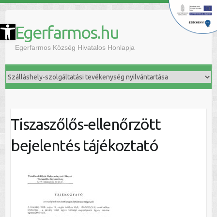
szköztár megnyitása
Egerfarmos.hu
Egerfarmos Község Hivatalos Honlapja
Tiszaszőlős-ellenőrzött
bejelentés tájékoztató