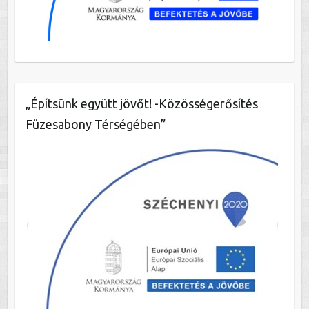
„Építsünk együtt jövőt! -Közösségerősítés
Füzesabony Térségében”