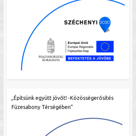
„Építsünk együtt jövőt! -Közösségerősítés
Füzesabony Térségében”