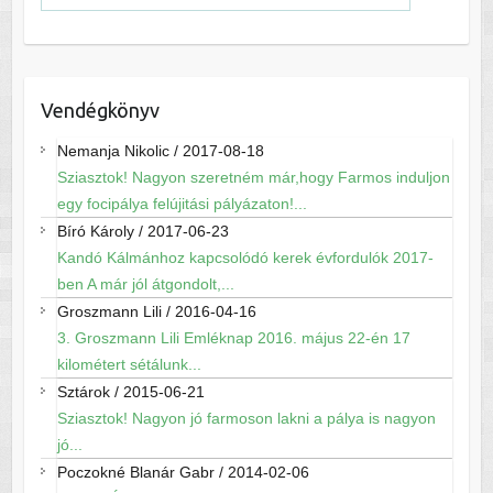
Vendégkönyv
Nemanja Nikolic
/
2017-08-18
Sziasztok! Nagyon szeretném már,hogy Farmos induljon
egy focipálya felújitási pályázaton!...
Bíró Károly
/
2017-06-23
Kandó Kálmánhoz kapcsolódó kerek évfordulók 2017-
ben A már jól átgondolt,...
Groszmann Lili
/
2016-04-16
3. Groszmann Lili Emléknap 2016. május 22-én 17
kilométert sétálunk...
Sztárok
/
2015-06-21
Sziasztok! Nagyon jó farmoson lakni a pálya is nagyon
jó...
Poczokné Blanár Gabr
/
2014-02-06