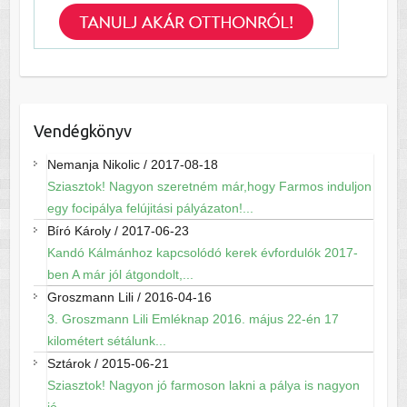
Vendégkönyv
Nemanja Nikolic
/
2017-08-18
Sziasztok! Nagyon szeretném már,hogy Farmos induljon
egy focipálya felújitási pályázaton!...
Bíró Károly
/
2017-06-23
Kandó Kálmánhoz kapcsolódó kerek évfordulók 2017-
ben A már jól átgondolt,...
Groszmann Lili
/
2016-04-16
3. Groszmann Lili Emléknap 2016. május 22-én 17
kilométert sétálunk...
Sztárok
/
2015-06-21
Sziasztok! Nagyon jó farmoson lakni a pálya is nagyon