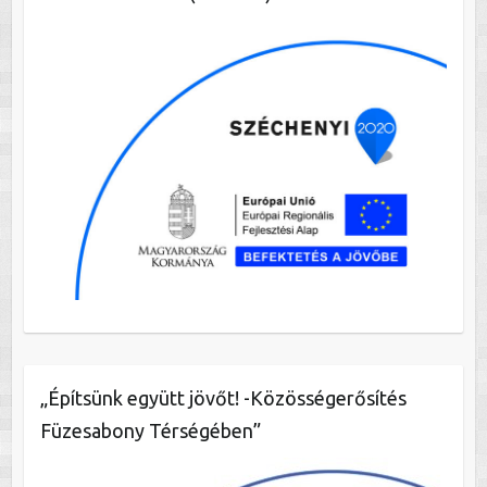
„Építsünk együtt jövőt! -Közösségerősítés
Füzesabony Térségében”