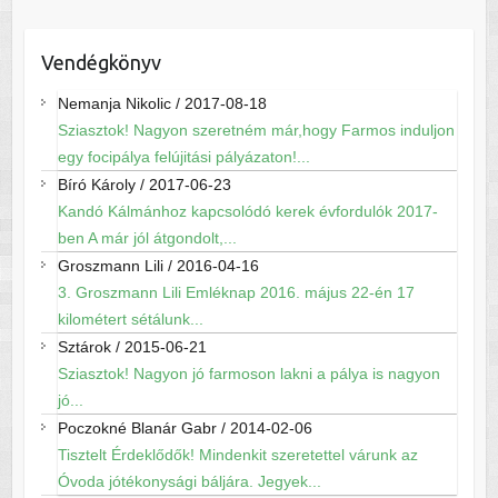
Vendégkönyv
Nemanja Nikolic
/
2017-08-18
Sziasztok! Nagyon szeretném már,hogy Farmos induljon
egy focipálya felújitási pályázaton!...
Bíró Károly
/
2017-06-23
Kandó Kálmánhoz kapcsolódó kerek évfordulók 2017-
ben A már jól átgondolt,...
Groszmann Lili
/
2016-04-16
3. Groszmann Lili Emléknap 2016. május 22-én 17
kilométert sétálunk...
Sztárok
/
2015-06-21
Sziasztok! Nagyon jó farmoson lakni a pálya is nagyon
jó...
Poczokné Blanár Gabr
/
2014-02-06
Tisztelt Érdeklődők! Mindenkit szeretettel várunk az
Óvoda jótékonysági báljára. Jegyek...