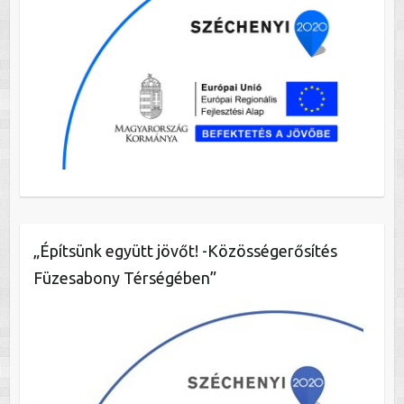
„Építsünk együtt jövőt! -Közösségerősítés
Füzesabony Térségében”