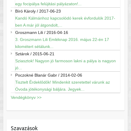
egy focipálya felújitási pályázaton!...
Bíró Károly
/
2017-06-23
Kandó Kálmánhoz kapcsolódó kerek évfordulók 2017-
ben A már jól átgondolt,...
Groszmann Lili
/
2016-04-16
3. Groszmann Lili Emléknap 2016. május 22-én 17
kilométert sétálunk...
Sztárok
/
2015-06-21
Sziasztok! Nagyon jó farmoson lakni a pálya is nagyon
jó...
Poczokné Blanár Gabr
/
2014-02-06
Tisztelt Érdeklődők! Mindenkit szeretettel várunk az
Óvoda jótékonysági báljára. Jegyek...
Vendégkönyv >>
Szavazások