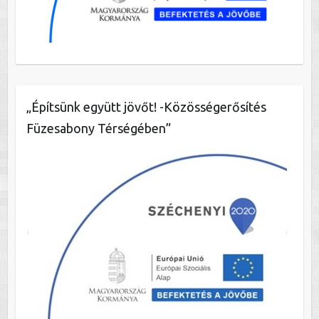
„Építsünk együtt jövőt! -Közösségerősítés
Füzesabony Térségében”