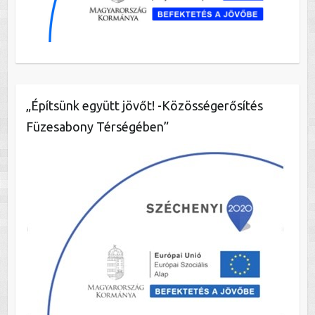
„Építsünk együtt jövőt! -Közösségerősítés
Füzesabony Térségében”