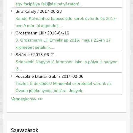
egy focipálya felújitási pályázaton!...
Bíró Károly
/
2017-06-23
Kandó Kálmánhoz kapcsolódó kerek évfordulók 2017-
ben A már jól átgondolt,...
Groszmann Lili
/
2016-04-16
3. Groszmann Lili Emléknap 2016. május 22-én 17
kilométert sétálunk...
Sztárok
/
2015-06-21
Sziasztok! Nagyon jó farmoson lakni a pálya is nagyon
jó...
Poczokné Blanár Gabr
/
2014-02-06
Tisztelt Érdeklődők! Mindenkit szeretettel várunk az
Óvoda jótékonysági báljára. Jegyek...
Vendégkönyv >>
Szavazások