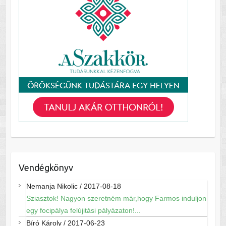
Vendégkönyv
Nemanja Nikolic
/
2017-08-18
Sziasztok! Nagyon szeretném már,hogy Farmos induljon
egy focipálya felújitási pályázaton!...
Bíró Károly
/
2017-06-23