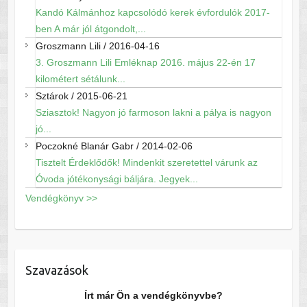
Kandó Kálmánhoz kapcsolódó kerek évfordulók 2017-
ben A már jól átgondolt,...
Groszmann Lili
/
2016-04-16
3. Groszmann Lili Emléknap 2016. május 22-én 17
kilométert sétálunk...
Sztárok
/
2015-06-21
Sziasztok! Nagyon jó farmoson lakni a pálya is nagyon
jó...
Poczokné Blanár Gabr
/
2014-02-06
Tisztelt Érdeklődők! Mindenkit szeretettel várunk az
Óvoda jótékonysági báljára. Jegyek...
Vendégkönyv >>
Szavazások
Írt már Ön a vendégkönyvbe?