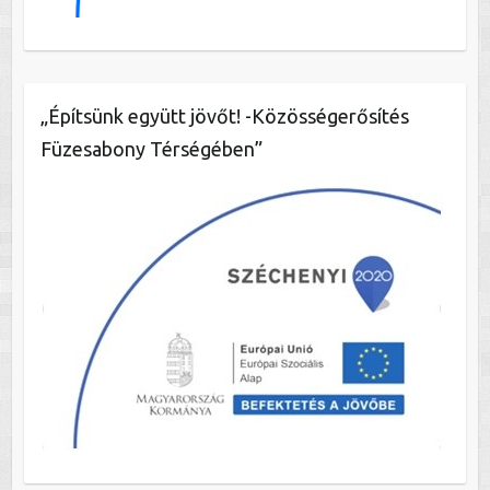
„Építsünk együtt jövőt! -Közösségerősítés
Füzesabony Térségében”