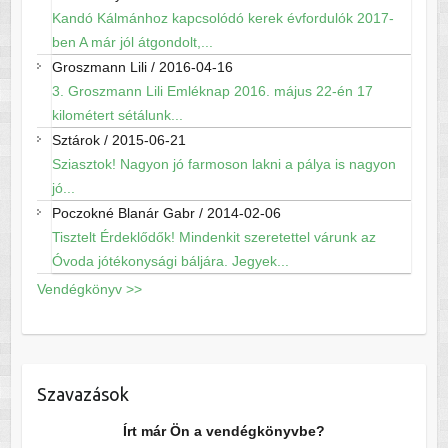
Kandó Kálmánhoz kapcsolódó kerek évfordulók 2017-
ben A már jól átgondolt,...
Groszmann Lili
/
2016-04-16
3. Groszmann Lili Emléknap 2016. május 22-én 17
kilométert sétálunk...
Sztárok
/
2015-06-21
Sziasztok! Nagyon jó farmoson lakni a pálya is nagyon
jó...
Poczokné Blanár Gabr
/
2014-02-06
Tisztelt Érdeklődők! Mindenkit szeretettel várunk az
Óvoda jótékonysági báljára. Jegyek...
Vendégkönyv >>
Szavazások
Írt már Ön a vendégkönyvbe?