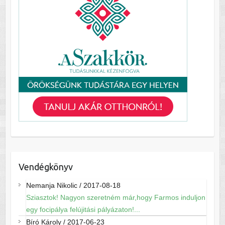
Vendégkönyv
Nemanja Nikolic
/
2017-08-18
Sziasztok! Nagyon szeretném már,hogy Farmos induljon
egy focipálya felújitási pályázaton!...
Bíró Károly
/
2017-06-23