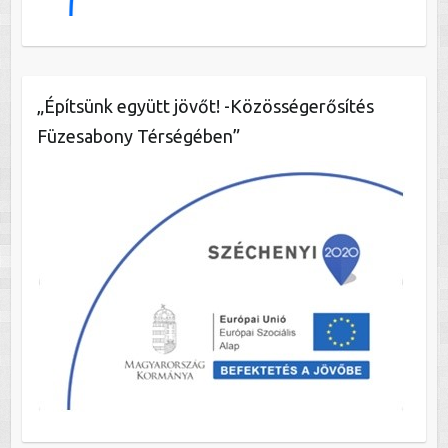
„Építsünk együtt jövőt! -Közösségerősítés
Füzesabony Térségében”