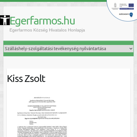
szköztár megnyitása
Egerfarmos.hu
Egerfarmos Község Hivatalos Honlapja
Kiss Zsolt