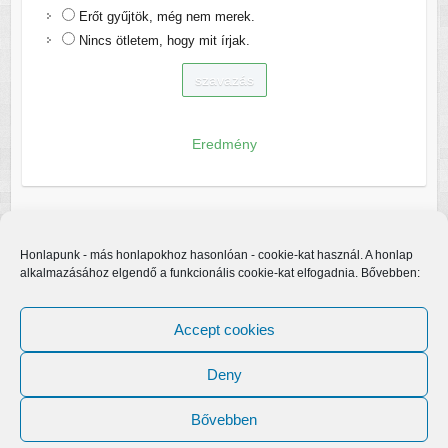
Erőt gyűjtök, még nem merek.
Nincs ötletem, hogy mit írjak.
Eredmény
Honlapunk - más honlapokhoz hasonlóan - cookie-kat használ. A honlap
alkalmazásához elgendő a funkcionális cookie-kat elfogadnia. Bővebben:
Accept cookies
Deny
Bővebben
Copyright © 2026
Egerfarmos.hu
. A sablont készítette:
Colorlib
Működteti:
WordPress