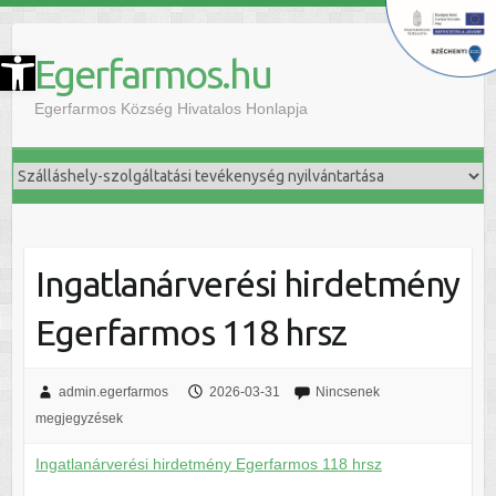
szköztár megnyitása
Egerfarmos.hu
Egerfarmos Község Hivatalos Honlapja
Ingatlanárverési hirdetmény
Egerfarmos 118 hrsz
admin.egerfarmos
2026-03-31
Nincsenek
megjegyzések
Ingatlanárverési hirdetmény Egerfarmos 118 hrsz