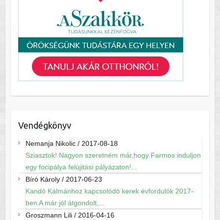
Vendégkönyv
Nemanja Nikolic
/
2017-08-18
Sziasztok! Nagyon szeretném már,hogy Farmos induljon
egy focipálya felújitási pályázaton!...
Bíró Károly
/
2017-06-23
Kandó Kálmánhoz kapcsolódó kerek évfordulók 2017-
ben A már jól átgondolt,...
Groszmann Lili
/
2016-04-16