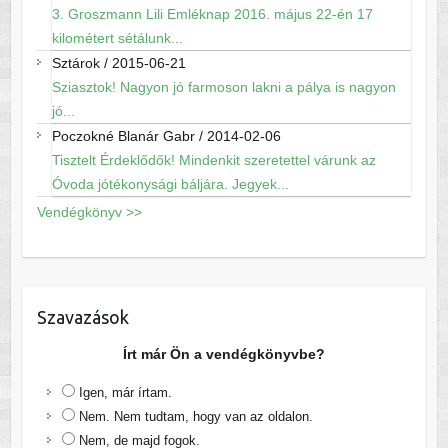
3. Groszmann Lili Emléknap 2016. május 22-én 17
kilométert sétálunk...
Sztárok
/
2015-06-21
Sziasztok! Nagyon jó farmoson lakni a pálya is nagyon
jó...
Poczokné Blanár Gabr
/
2014-02-06
Tisztelt Érdeklődők! Mindenkit szeretettel várunk az
Óvoda jótékonysági báljára. Jegyek...
Vendégkönyv >>
Szavazások
Írt már Ön a vendégkönyvbe?
Igen, már írtam.
Nem. Nem tudtam, hogy van az oldalon.
Nem, de majd fogok.