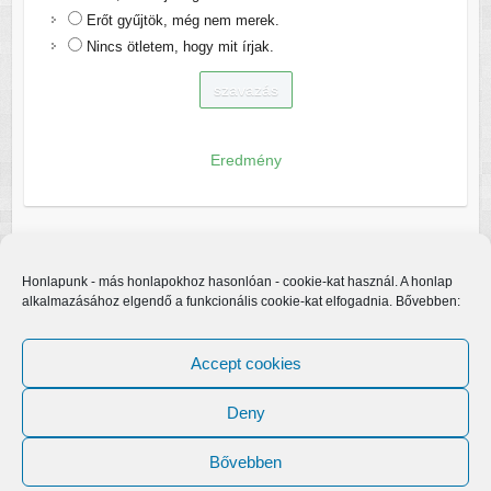
Erőt gyűjtök, még nem merek.
Nincs ötletem, hogy mit írjak.
Eredmény
Honlapunk - más honlapokhoz hasonlóan - cookie-kat használ. A honlap
alkalmazásához elgendő a funkcionális cookie-kat elfogadnia. Bővebben:
Accept cookies
Deny
Bővebben
Copyright © 2026
Egerfarmos.hu
. A sablont készítette:
Colorlib
Működteti:
WordPress