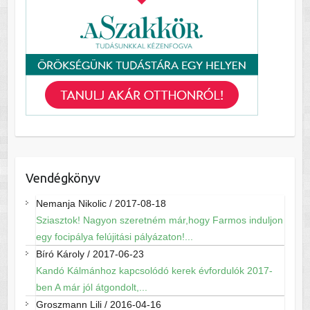
Vendégkönyv
Nemanja Nikolic
/
2017-08-18
Sziasztok! Nagyon szeretném már,hogy Farmos induljon
egy focipálya felújitási pályázaton!...
Bíró Károly
/
2017-06-23
Kandó Kálmánhoz kapcsolódó kerek évfordulók 2017-
ben A már jól átgondolt,...
Groszmann Lili
/
2016-04-16