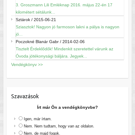
3. Groszmann Lili Emléknap 2016. május 22-én 17
kilométert sétálunk...
Sztárok
/
2015-06-21
Sziasztok! Nagyon jó farmoson lakni a pálya is nagyon
jó...
Poczokné Blanár Gabr
/
2014-02-06
Tisztelt Érdeklődők! Mindenkit szeretettel várunk az
Óvoda jótékonysági báljára. Jegyek...
Vendégkönyv >>
Szavazások
Írt már Ön a vendégkönyvbe?
Igen, már írtam.
Nem. Nem tudtam, hogy van az oldalon.
Nem, de majd fogok.