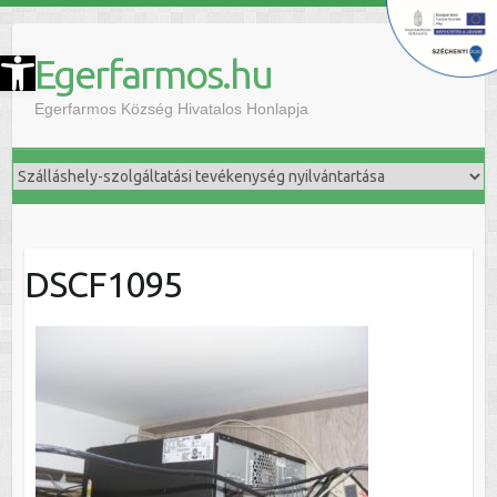
szköztár megnyitása
Egerfarmos.hu
Egerfarmos Község Hivatalos Honlapja
DSCF1095