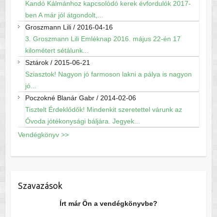
Kandó Kálmánhoz kapcsolódó kerek évfordulók 2017-
ben A már jól átgondolt,...
Groszmann Lili
/
2016-04-16
3. Groszmann Lili Emléknap 2016. május 22-én 17
kilométert sétálunk...
Sztárok
/
2015-06-21
Sziasztok! Nagyon jó farmoson lakni a pálya is nagyon
jó...
Poczokné Blanár Gabr
/
2014-02-06
Tisztelt Érdeklődők! Mindenkit szeretettel várunk az
Óvoda jótékonysági báljára. Jegyek...
Vendégkönyv >>
Szavazások
Írt már Ön a vendégkönyvbe?