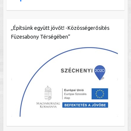
„Építsünk együtt jövőt! -Közösségerősítés
Füzesabony Térségében”