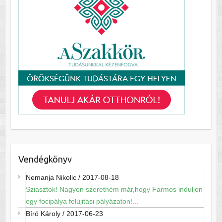
Vendégkönyv
Nemanja Nikolic
/
2017-08-18
Sziasztok! Nagyon szeretném már,hogy Farmos induljon
egy focipálya felújitási pályázaton!...
Bíró Károly
/
2017-06-23