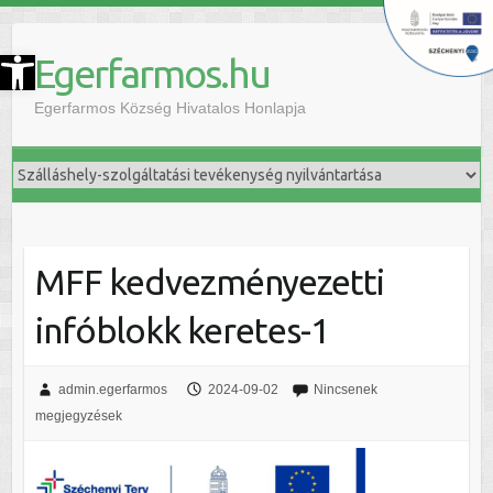
szköztár megnyitása
Egerfarmos.hu
Egerfarmos Község Hivatalos Honlapja
MFF kedvezményezetti
infóblokk keretes-1
admin.egerfarmos
2024-09-02
Nincsenek
megjegyzések