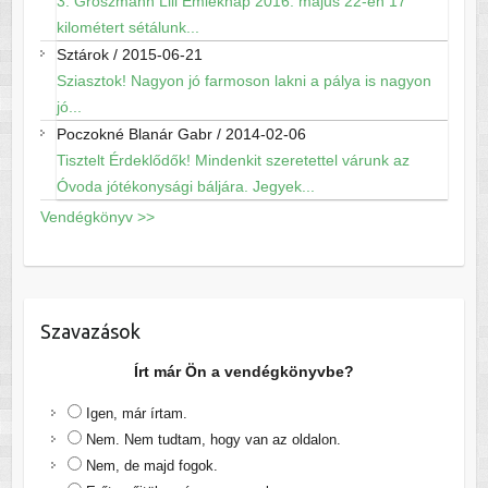
3. Groszmann Lili Emléknap 2016. május 22-én 17
kilométert sétálunk...
Sztárok
/
2015-06-21
Sziasztok! Nagyon jó farmoson lakni a pálya is nagyon
jó...
Poczokné Blanár Gabr
/
2014-02-06
Tisztelt Érdeklődők! Mindenkit szeretettel várunk az
Óvoda jótékonysági báljára. Jegyek...
Vendégkönyv >>
Szavazások
Írt már Ön a vendégkönyvbe?
Igen, már írtam.
Nem. Nem tudtam, hogy van az oldalon.
Nem, de majd fogok.