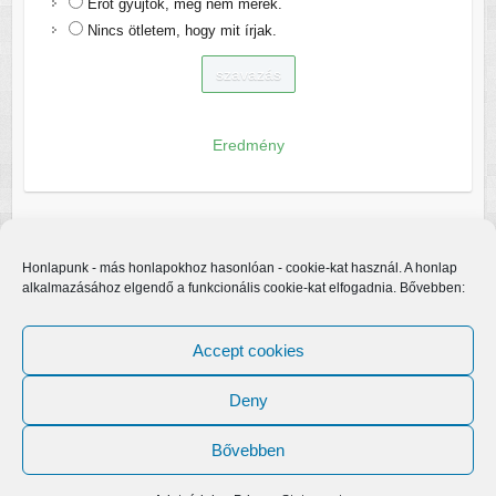
Erőt gyűjtök, még nem merek.
Nincs ötletem, hogy mit írjak.
Eredmény
Honlapunk - más honlapokhoz hasonlóan - cookie-kat használ. A honlap
alkalmazásához elgendő a funkcionális cookie-kat elfogadnia. Bővebben:
Accept cookies
Deny
Bővebben
Copyright © 2026
Egerfarmos.hu
. A sablont készítette:
Colorlib
Működteti:
WordPress