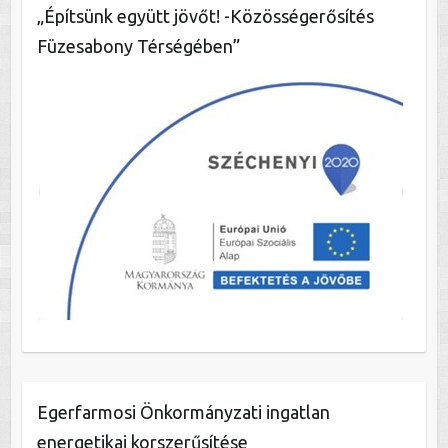
„Építsünk együtt jövőt! -Közösségerősítés
Füzesabony Térségében”
Egerfarmosi Önkormányzati ingatlan
energetikai korszerűsítése