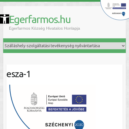
szköztár megnyitása
Egerfarmos.hu
Egerfarmos Község Hivatalos Honlapja
esza-1