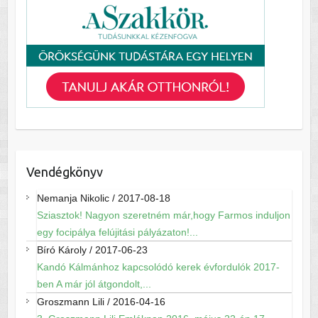
Vendégkönyv
Nemanja Nikolic
/
2017-08-18
Sziasztok! Nagyon szeretném már,hogy Farmos induljon
egy focipálya felújitási pályázaton!...
Bíró Károly
/
2017-06-23
Kandó Kálmánhoz kapcsolódó kerek évfordulók 2017-
ben A már jól átgondolt,...
Groszmann Lili
/
2016-04-16