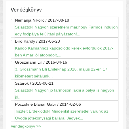
Vendégkönyv
Nemanja Nikolic
/
2017-08-18
Sziasztok! Nagyon szeretném már,hogy Farmos induljon
egy focipálya felújitási pályázaton!...
Bíró Károly
/
2017-06-23
Kandó Kálmánhoz kapcsolódó kerek évfordulók 2017-
ben A már jól átgondolt,...
Groszmann Lili
/
2016-04-16
3. Groszmann Lili Emléknap 2016. május 22-én 17
kilométert sétálunk...
Sztárok
/
2015-06-21
Sziasztok! Nagyon jó farmoson lakni a pálya is nagyon
jó...
Poczokné Blanár Gabr
/
2014-02-06
Tisztelt Érdeklődők! Mindenkit szeretettel várunk az
Óvoda jótékonysági báljára. Jegyek...
Vendégkönyv >>