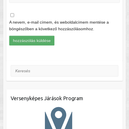
A nevem, e-mail címem, és weboldalcímem mentése a
böngészőben a következő hozzászólásomhoz.
Keresés
Versenyképes Járások Program