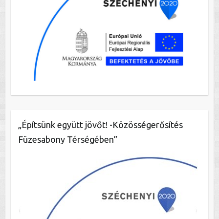
„Építsünk együtt jövőt! -Közösségerősítés
Füzesabony Térségében”