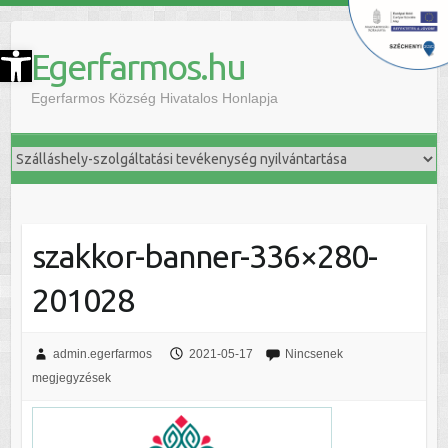
szköztár megnyitása
Egerfarmos.hu
Egerfarmos Község Hivatalos Honlapja
szakkor-banner-336×280-
201028
admin.egerfarmos
2021-05-17
Nincsenek
megjegyzések