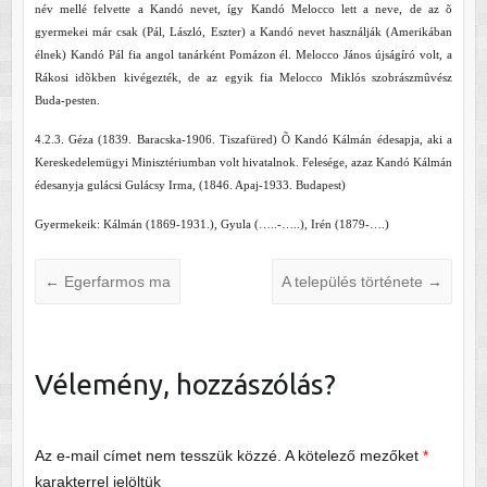
név mellé felvette a Kandó nevet, így Kandó Melocco lett a neve, de az õ
gyermekei már csak (Pál, László, Eszter) a Kandó nevet használják (Amerikában
élnek) Kandó Pál fia angol tanárként Pomázon él. Melocco János újságíró volt, a
Rákosi idõkben kivégezték, de az egyik fia Melocco Miklós szobrászmûvész
Buda-pesten.
4.2.3. Géza (1839. Baracska-1906. Tiszafüred) Õ Kandó Kálmán édesapja, aki a
Kereskedelemügyi Minisztériumban volt hivatalnok. Felesége, azaz Kandó Kálmán
édesanyja gulácsi Gulácsy Irma, (1846. Apaj-1933. Budapest)
Gyermekeik: Kálmán (1869-1931.), Gyula (…..-…..), Irén (1879-….)
←
Egerfarmos ma
A település története
→
Vélemény, hozzászólás?
Az e-mail címet nem tesszük közzé.
A kötelező mezőket
*
karakterrel jelöltük