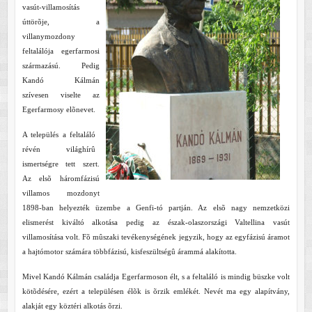
vasút-villamosítás
úttörõje, a
villanymozdony
feltalálója egerfarmosi
származású. Pedig
Kandó Kálmán
szívesen viselte az
Egerfarmosy elõnevet.
A település a feltaláló
révén világhírû
ismertségre tett szert.
Az elsõ háromfázisú
villamos mozdonyt
1898-ban helyezték üzembe a Genfi-tó partján. Az elsõ nagy nemzetközi
elismerést kiváltó alkotása pedig az észak-olaszországi Valtellina vasút
villamosítása volt. Fõ mûszaki tevékenységének jegyzik, hogy az egyfázisú áramot
a hajtómotor számára többfázisú, kisfeszültségû árammá alakította.
Mivel Kandó Kálmán családja Egerfarmoson élt, s a feltaláló is mindig büszke volt
kötõdésére, ezért a településen élõk is õrzik emlékét. Nevét ma egy alapítvány,
alakját egy köztéri alkotás õrzi.