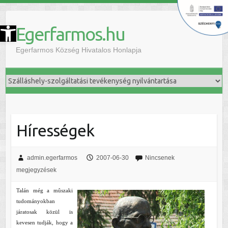
szköztár megnyitása
Egerfarmos.hu
Egerfarmos Község Hivatalos Honlapja
Hírességek
admin.egerfarmos
2007-06-30
Nincsenek
megjegyzések
Talán még a mûszaki
tudományokban
járatosak közül is
kevesen tudják, hogy a