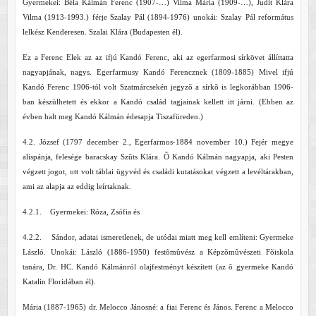
Gyermekei: Béla Kálmán Ferenc (1907-…) Vilma Mária (1909-…), Judit Klára
Vilma (1913-1993.) férje Szalay Pál (1894-1976) unokái: Szalay Pál református
lelkész Kenderesen. Szalai Klára (Budapesten él).
Ez a Ferenc Elek az az ifjú Kandó Ferenc, aki az egerfarmosi sírkövet állíttatta
nagyapjának, nagys. Egerfarmusy Kandó Ferencznek (1809-1885) Mivel ifjú
Kandó Ferenc 1906-tól volt Szatmárcsekén jegyzõ a sírkõ is legkorábban 1906-
ban készülhetett és ekkor a Kandó család tagjainak kellett itt járni. (Ebben az
évben halt meg Kandó Kálmán édesapja Tiszafüreden.)
4.2. József (1797 december 2., Egerfarmos-1884 november 10.) Fejér megye
alispánja, felesége baracskay Szûts Klára. Õ Kandó Kálmán nagyapja, aki Pesten
végzett jogot, ott volt táblai ügyvéd és családi kutatásokat végzett a levéltárakban,
ami az alapja az eddig leírtaknak.
4.2.1. Gyermekei: Róza, Zsófia és
4.2.2. Sándor, adatai ismeretlenek, de utódai miatt meg kell említeni: Gyermeke
László. Unokái: László (1886-1950) festõmûvész a Képzõmûvészeti Fõiskola
tanára, Dr. HC. Kandó Kálmánról olajfestményt készített (az õ gyermeke Kandó
Katalin Floridában él).
Mária (1887-1965) dr. Melocco Jánosné: a fiai Ferenc és János. Ferenc a Melocco