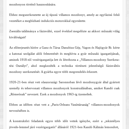
mozdonyon történõ hasznosítására.
Ehhez megszerkesztette az új típusú villamos mozdonyt, amely az egyfázisú felsõ
vezetéket a megbízható indukciós motorokkal egyesítette.
Zseniális találmánya a fázisváltó, ezzel évekkel megelõzte az akkori mûszaki világ
kiválóságait!
Az elõterjesztés hírére a Ganz és Társa Danubius Gép, Vagon és Hajógyár Rt. kérte
a katonai szolgálat alóli felmentését és meghívta a gyár mûszaki igazgatójának,
aminek 1918-tól vezérigazgatója lett és létrehozta a „Villamos-mozdony Szerkesz-
tési Osztályt”, ahol megkezdték a technika történeti jelentõségû fázisváltós
mozdony szerkesztését. A gyárba egyre több megrendelés érkezett.
1920-21-ben részt vett olaszországi Saronnoban lévõ mozdonygyár által gyártott
személy és tehervonati villamos mozdonyok konstruálásában, amiket Kandó csak
„Rómeónak” nevezett. Ezek a mozdonyok 1963-ig üzemeltek.
Ebben az idõben részt vett a „Paris-Orleans Vasúttársaság” villamos-mozdonyok
tervezésében is.
A konstruktõri feladatok egyre több idõt vettek igénybe, ezért a „tekintélyes
jövede-lemmel járó vezérigazgatói” állásáról 1921-ben Kandó Kálmán lemondott,