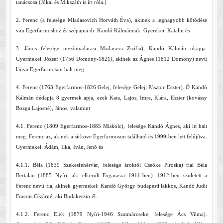
tanácsosa (Jókai és Mikszáth is írt róla.)
2. Ferenc (a felesége Mladasovich Horváth Éva), akinek a legnagyobb kötõdése
van Egerfarmoshoz és szépapja dr. Kandó Kálmánnak. Gyerekei: Katalin és
3. János felesége mezõmadarasi Madarassi Zsófia), Kandó Kálmán ükapja.
Gyermekei: József (1756 Domony-1821), akinek az Ágnes (1812 Domony) nevû
lánya Egerfarmoson halt meg.
4. Ferenc (1763 Egerfarmos-1826 Gelej, felesége Geleji Pásztor Eszter). Õ Kandó
Kálmán dédapja 8 gyermek apja, ezek Kata, Lajos, Imre, Klára, Eszter (kovássy
Bozga Lajosné), János, valamint
4.1. Ferenc (1809 Egerfarmos-1885 Miskolc), felesége Kandó Ágnes, aki itt halt
meg. Ferenc az, akinek a sírköve Egerfarmoson található és 1999-ben lett felújítva.
Gyermekei: Ádám, Ilka, Iván, Jenõ és
4.1.1. Béla (1839 Székesfehérvár, felesége ároktõi Cseõke Piroska) fiai Béla
Bertalan (1885 Nyíri, aki elkerült Fogarasra 1911-ben). 1912-ben született a
Ferenc nevû fia, akinek gyermekei: Kandó György budapesti lakkos, Kandó Judit
Fracois Cézárné, aki Budakeszin él.
4.1.2. Ferenc Elek (1879 Nyíri-1946 Szatmárcseke, felesége Ács Vilma).