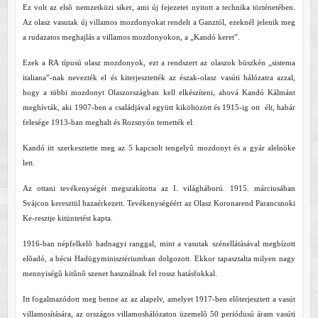
Ez volt az elsõ nemzetközi siker, ami új fejezetet nyitott a technika történetében.
Az olasz vasutak új villamos mozdonyokat rendelt a Ganztól, ezeknél jelenik meg
a rudazatos meghajlás a villamos mozdonyokon, a „Kandó keret”.
Ezek a RA típusú olasz mozdonyok, ezt a rendszert az olaszok büszkén „sistema
italiana”-nak nevezték el és kiterjesztették az észak-olasz vasúti hálózatra azzal,
hogy a többi mozdonyt Olaszországban kell elkészíteni, ahová Kandó Kálmánt
meghívták, aki 1907-ben a családjával együtt kiköltözött és 1915-ig ott élt, habár
felesége 1913-ban meghalt és Rozsnyón temették el.
Kandó itt szerkesztette meg az 5 kapcsolt tengelyû mozdonyt és a gyár alelnöke
lett.
Az ottani tevékenységét megszakította az I. világháború. 1915. márciusában
Svájcon keresztül hazaérkezett. Tevékenységéért az Olasz Koronarend Parancsnoki
Ke-resztje kitüntetést kapta.
1916-ban népfelkelõ hadnagyi ranggal, mint a vasutak szénellátásával megbízott
elõadó, a bécsi Hadügyminisztériumban dolgozott. Ekkor tapasztalta milyen nagy
mennyiségû kitûnõ szenet használnak fel rossz hatásfokkal.
Itt fogalmazódott meg benne az az alapelv, amelyet 1917-ben elõterjesztett a vasút
villamosítására, az országos villamoshálózaton üzemelõ 50 periódusú áram vasúti