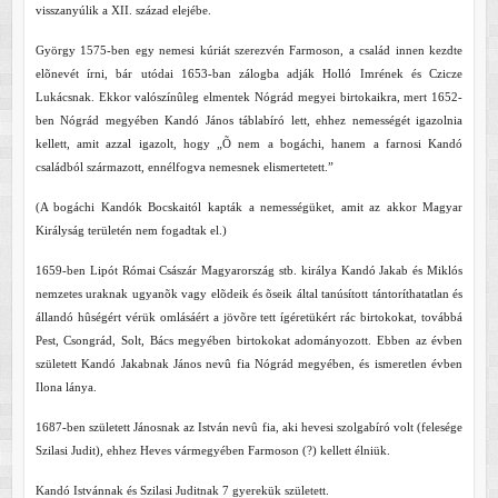
visszanyúlik a XII. század elejébe.
György 1575-ben egy nemesi kúriát szerezvén Farmoson, a család innen kezdte
elõnevét írni, bár utódai 1653-ban zálogba adják Holló Imrének és Czicze
Lukácsnak. Ekkor valószínûleg elmentek Nógrád megyei birtokaikra, mert 1652-
ben Nógrád megyében Kandó János táblabíró lett, ehhez nemességét igazolnia
kellett, amit azzal igazolt, hogy „Õ nem a bogáchi, hanem a farnosi Kandó
családból származott, ennélfogva nemesnek elismertetett.”
(A bogáchi Kandók Bocskaitól kapták a nemességüket, amit az akkor Magyar
Királyság területén nem fogadtak el.)
1659-ben Lipót Római Császár Magyarország stb. királya Kandó Jakab és Miklós
nemzetes uraknak ugyanõk vagy elõdeik és õseik által tanúsított tántoríthatatlan és
állandó hûségért vérük omlásáért a jövõre tett ígéretükért rác birtokokat, továbbá
Pest, Csongrád, Solt, Bács megyében birtokokat adományozott. Ebben az évben
született Kandó Jakabnak János nevû fia Nógrád megyében, és ismeretlen évben
Ilona lánya.
1687-ben született Jánosnak az István nevû fia, aki hevesi szolgabíró volt (felesége
Szilasi Judit), ehhez Heves vármegyében Farmoson (?) kellett élniük.
Kandó Istvánnak és Szilasi Juditnak 7 gyerekük született.