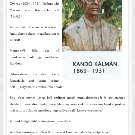
György (1924-1994.). Dédunokája
Márkus von Kandó-Dobrovits
(1966.)
Azt vallotta: „Életem célját elértem.
Amit elgondoltam megalkotnom is
sikerült.”
Manndorff Béla, aki hû
munkatársa volt, így emlékezett
Kandóra:
„Munkatársai bámulták élénk
fantáziáját, ami szinte szünet
nélkül, folyama-tos mûködésben volt.”
Egy olasz szerint „meg kell említeni mesés munkaképességét és szellemének
életétét … zseniálisan tudott megoldani tág körû elektromos és mechanikai problé-
mákat … a villamos mozdonyt úgyszólván saját képére teremtette.”
A munkásságát több kitüntetéssel ismerték el:
Az olasz kormány az Olasz Koronarend Commendatore keresztjét adta.