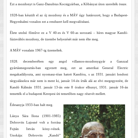
Ezt a mozdonyt is Ganz-Danubius Kocsigyárban, a Kõbányai úton szerelték össze.
1928-ban készült el az új mozdony és a MÁV úgy határozott, hogy a Budapest-
Hegyeshalmi vonalon ezt a rendszert kell megvalósítani.
Élete utolsó fõmûve ez a V 40-es és V 60-as sorozatú – híres magyar Kandó-
fázisváltós mozdony, de üzembe helyezését már nem élte meg.
A MÁV vonalain 1967-ig üzemeltek.
1928. decemberében egy angol villamos-mozdonygyár a Ganzzal
gyártásmegosztás-ban egyezett meg, ezt az amerikai General Electric
megakadályozta, ami nyomasz-tóan hatott Kandóra, s az 1931. januári londoni
tárgyalásokra már nem is ment ki, január 14-én írták alá az elvi megegyezést, de
Kandó Kálmán 1931. január 13-án este 8 órakor elhunyt, 1931. január 16-án
temették el a budapesti Kerepesi úti temetõben nagy részvét mellett.
Édesanyja 1933-ban halt meg.
Lánya Sára Ilona (1901-1985)
Dobrovits Lajosné volt a forrása
Fojtán István köny-vének.
Unokája: Dobrovits „Kandó”