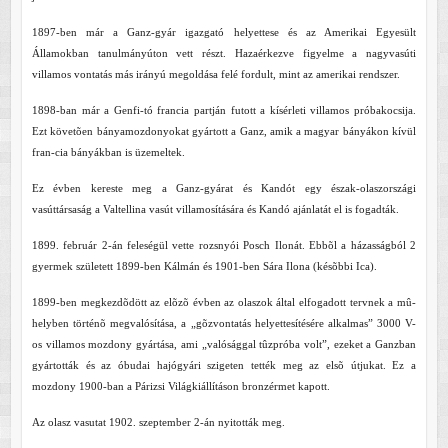
1897-ben már a Ganz-gyár igazgató helyettese és az Amerikai Egyesült
Államokban tanulmányúton vett részt. Hazaérkezve figyelme a nagyvasúti
villamos vontatás más irányú megoldása felé fordult, mint az amerikai rendszer.
1898-ban már a Genfi-tó francia partján futott a kísérleti villamos próbakocsija.
Ezt követõen bányamozdonyokat gyártott a Ganz, amik a magyar bányákon kívül
fran-cia bányákban is üzemeltek.
Ez évben kereste meg a Ganz-gyárat és Kandót egy észak-olaszországi
vasúttársaság a Valtellina vasút villamosítására és Kandó ajánlatát el is fogadták.
1899. február 2-án feleségül vette rozsnyói Posch Ilonát. Ebbõl a házasságból 2
gyermek született 1899-ben Kálmán és 1901-ben Sára Ilona (késõbbi Ica).
1899-ben megkezdõdött az elõzõ évben az olaszok által elfogadott tervnek a mû-
helyben történõ megvalósítása, a „gõzvontatás helyettesítésére alkalmas” 3000 V-
os villamos mozdony gyártása, ami „valósággal tûzpróba volt”, ezeket a Ganzban
gyártották és az óbudai hajógyári szigeten tették meg az elsõ útjukat. Ez a
mozdony 1900-ban a Párizsi Világkiállításon bronzérmet kapott.
Az olasz vasutat 1902. szeptember 2-án nyitották meg.