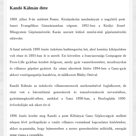
Kandó Kálmán élete
1869. július 8-án született Pesten. Középiskolai tanulmányait a nagyhírû pesti
fasori Evangélikus Gimnáziumban végezte. 1892-ben a Királyi József
Mûegyetem Gépészmérnöki Karán szerzett kitûnõ minõsí-tésû gépészmérnöki
oklevelet.
A fiatal mérnök 1890 õszén önkéntes haditengerész lett, ahol kemény kiképzésben
volt része és 1893-ban le is szerelt. Ezt követõen a franciaországi Compagnie de
Fives-Lille gyárban kezdett dolgozni, amely gyár vasszerkezeteket, mozdonyokat
és villamos gépeket gyártott. Az ottani sikerének hírére 1894-ben a Ganz-gyár
akkori vezérigazgatója hazahívta, itt találkozott Bláthy Ottóval.
Kandó Kálmán az indukciós villamosmotorok szerkesztésével foglalkozott, de
részt vett a háromfázisú generátorok és transzformátorok tervezésében,
gyártásmegkezdé-sében, amikkel a Ganz 1896-ban, a Honfoglalás 1000.
évfordulóján sok sikert ért el.
1896 õszén kezdte meg Kandó a pesti Kõbányai Ganz Gépkocsigyár melletti
telepen lévõ próbapályán a vasúti villamos vontatással kapcsolatos kísérleteket,
akkor ta-pasztalta, hogy lejtmenetben a motor generátorként mûködik, energiát
juttat vissza a vezetékbe.