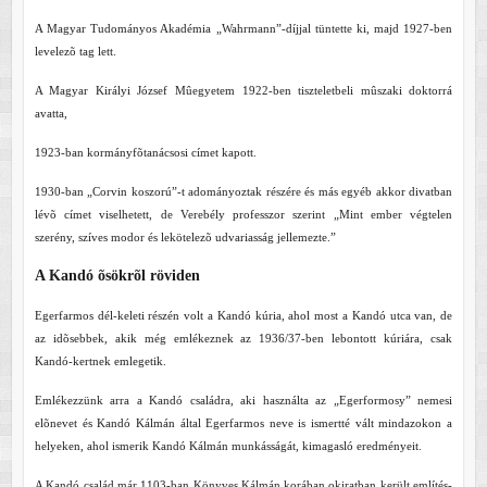
A Magyar Tudományos Akadémia „Wahrmann”-díjjal tüntette ki, majd 1927-ben
levelezõ tag lett.
A Magyar Királyi József Mûegyetem 1922-ben tiszteletbeli mûszaki doktorrá
avatta,
1923-ban kormányfõtanácsosi címet kapott.
1930-ban „Corvin koszorú”-t adományoztak részére és más egyéb akkor divatban
lévõ címet viselhetett, de Verebély professzor szerint „Mint ember végtelen
szerény, szíves modor és lekötelezõ udvariasság jellemezte.”
A Kandó õsökrõl röviden
Egerfarmos dél-keleti részén volt a Kandó kúria, ahol most a Kandó utca van, de
az idõsebbek, akik még emlékeznek az 1936/37-ben lebontott kúriára, csak
Kandó-kertnek emlegetik.
Emlékezzünk arra a Kandó családra, aki használta az „Egerformosy” nemesi
elõnevet és Kandó Kálmán által Egerfarmos neve is ismertté vált mindazokon a
helyeken, ahol ismerik Kandó Kálmán munkásságát, kimagasló eredményeit.
A Kandó család már 1103-ban Könyves Kálmán korában okiratban került említés-