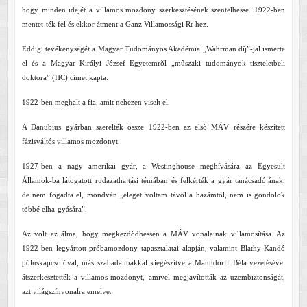
hogy minden idejét a villamos mozdony szerkesztésének szentelhesse. 1922-ben
mentet-ték fel és ekkor átment a Ganz Villamossági Rt-hez.
Eddigi tevékenységét a Magyar Tudományos Akadémia „Wahrman díj”-jal ismerte
el és a Magyar Királyi József Egyetemrõl „mûszaki tudományok tiszteletbeli
doktora” (HC) címet kapta.
1922-ben meghalt a fia, amit nehezen viselt el.
A Danubius gyárban szerelték össze 1922-ben az elsõ MÁV részére készített
fázisváltós villamos mozdonyt.
1927-ben a nagy amerikai gyár, a Westinghouse meghívására az Egyesült
Államok-ba látogatott rudazathajtási témában és felkérték a gyár tanácsadójának,
de nem fogadta el, mondván „eleget voltam távol a hazámtól, nem is gondolok
többé elha-gyására”.
Az volt az álma, hogy megkezdõdhessen a MÁV vonalainak villamosítása. Az
1922-ben legyártott próbamozdony tapasztalatai alapján, valamint Blathy-Kandó
póluskapcsolóval, más szabadalmakkal kiegészítve a Manndorff Béla vezetésével
átszerkesztették a villamos-mozdonyt, amivel megjavították az üzembiztonságát,
azt világszínvonalra emelve.