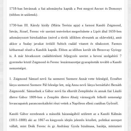
1718-ban Istvánnak a fiai adományba kapták a Pest megyei Ancsot és Domonyt
(többen itt születtek).
1730-ban III. Károly király (Mária Terézia apja) a farnosi Kandó Zsigmond,
István, József, Ferenc vér szerinti testvéreket megerõsítette a Lipót által 1659-ben
adományozott birtokaikban (mivel a török idõkben elvesztek az oklevelek), amit
akkor a Szalay javakat öröklõ Subich család vitatott és tiltakozott. Farmos
kétharmad részét a Kandók kapták. Ebben az idõben került ide Brezovay György
is. A már hivatkozott családtörténeti feljegyzés szerint a hevesi szolgabíró 7
gyermeke közül Zsigmond és Ferenc leszármazottjai gyarapították tovább a Kandó
nemzetséget.
1. Zsigmond Sámuel nevû fia szemerei Szemere Annát vette feleségül, Erzsébet
lánya szemerei Szemere Pál felesége lett, míg Anna nevû lánya bernátfalvi Bernáth
Zsigmondé. Sámuelnek a Gábor nevû fia elkerült Zemplénbe és annak fiai László
illetve Gábor 1809-ben a Zemplén illetve Abaúj vármegyék felkelõ nemességi
lovascsapatok parancsnokaiként részt vettek a Napóleon elleni csatában Gyõrnél.
Kandó Gábor ezredesnek a második házasságából született az a Kandó Kálmán
(1811-1888) aki az 1867-es kiegyezés idején jelentõs közéleti, politikai szerepet
vállalt, mint Deák Ferenc és gr. Andrássy Gyula bizalmasa, barátja, miniszteri