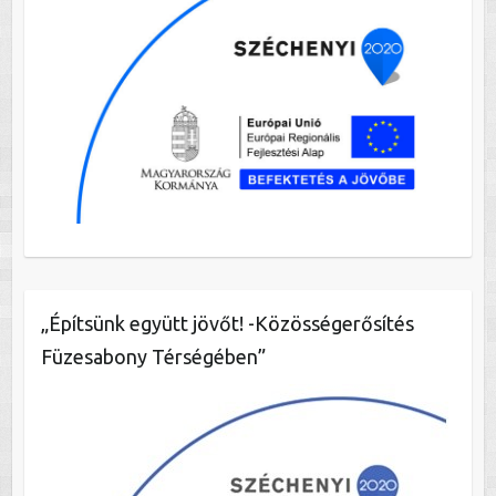
„Építsünk együtt jövőt! -Közösségerősítés
Füzesabony Térségében”