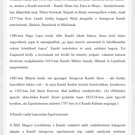
re, amikor a Kandó testvérek – Kandó Masta fiai, Edus és Mojos – birtokfelosztás-
ban állapodtak meg. Ekkor birtokaik Nógrád és Abaúj vármegyében voltak, majd
1277-ben Kun László királyi keggyel Nikát átengedte a Sztregovai Kandó
testvéreknek, Illésnek, Henriknek és Miklósnak.
1380-ban Nagy Lajos király elõtt Kandó Jakab leánya, Anna úrnõ leány
negyedének jogát és nászajándékát „az igazi testvéri szeretetnél és feloldhatatlan
rokoni köteléknél fogva” Kandó testvérekre és azok utódaira hagyta. Ezt
Zsigmond király a koronának tett kiváló hû tetteiért, polgári, valamint katonai
dicséretes szolgálatukért 1413-ban Kandó Miklós fiainak, Illésnek és Lászlónak
megerõsítette.
1482-ben Mátyás király tett igazságot Szregovai Kandó János – aki királyi
kancellária titkára volt – és atyja Kandó András közötti birtokvitában, hivatkozva
az 1103-ban kelt Jászói Konvent által kiállított osztálylevélre. (Az elõbbieket
igazoló okleveleket Kandó József gyûjtötte össze 1823/24-ben, pesti ügyvéd
korában, aki Egerfarmoson született 1797-ben és õ Kandó Kálmán nagyapja.)
A Kandó család kapcsolata Egerfarmossal:
A BAZ Megyei Levéltárban a Kandó családról talált családtörténeti feljegyzés
alapján a Kandó (stregovay, egerfarmosi) régi család, amelynek története