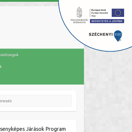
hetőségek
k
esés
senyképes Járások Program