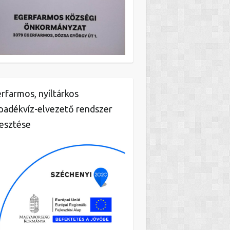
rfarmos, nyíltárkos
padékvíz-elvezető rendszer
lesztése