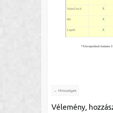
Szántó kat.h.
X
Rét
X
Legelõ
X
*A lecsapolások hatására 1/3
←
Hírességek
Vélemény, hozzás