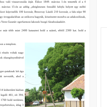
hoz való visszavonulás útját. Ekkor 1849. március 1-én temették el a 4
. március 15-én az addig „ideiglenesen fennálló fafejfa helyett egy méltó
kkori képviselõk 100 koronát, Brezovay László 210 koronát, a falu népe 90
n egy üvegpalackban az utókorra hagyták, köszönetet mondva az adakozóknak,
Veres Gusztáv egerfarmosi lakosok buzgó fáradozásaikért.
or már több mint 2400 kataszteri hold a szántó, ebbõl 2300 kat. hold a
mbon a templom.
ti részén voltak nagy
sok elszegényedésével
Eger-pataknak két ága
ak nevezték, ahol a
14 külterületi házban
 legelõ 461, rét 394,
1760 hold területen,
örpebirtokos, átlag 3