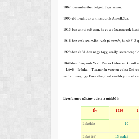
1867. decemberében leégett Egerfarmos,
1905-tõl megindult a kivándorlás Amerikába,
1913-ban annyi esõ esett, hogy a búzaasztagok kicsí
1916-ban csak szalmából volt jó termés, búzából 3 q
1929-ben és 31-ben nagy fagy, aszály, szerecsenpolo
1840-ben Központi Vasút Pest és Debrecen között – 
– Lövõ – Ivánka – Tiszatarján vezetett volna Debrec
valósult meg, így Borsodba jóval késõbb jutott el a v
Egerfarmos néhány adata a múltból:
Év
1550
1
Lakóház
10
Lakó (fõ)
13 család