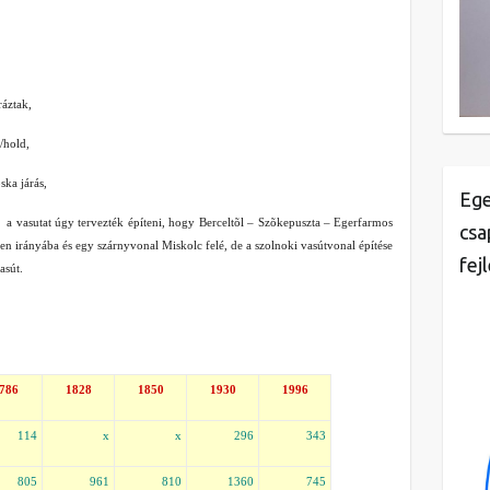
ráztak,
/hold,
ska járás,
Ege
a vasutat úgy tervezték építeni, hogy Berceltõl – Szõkepuszta – Egerfarmos
csa
en irányába és egy szárnyvonal Miskolc felé, de a szolnoki vasútvonal építése
fej
asút.
786
1828
1850
1930
1996
114
x
x
296
343
805
961
810
1360
745