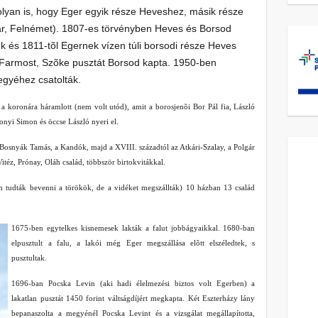
olyan is, hogy Eger egyik része Heveshez, másik része
ar, Felnémet). 1807-es törvényben Heves és Borsod
k és 1811-tõl Egernek vízen túli borsodi része Heves
 Farmost, Szõke pusztát Borsod kapta. 1950-ben
gyéhez csatolták.
 koronára háramlott (nem volt utód), amit a borosjenõi Bor Pál fia, László
nyi Simon és öccse László nyeri el.
, Bosnyák Tamás, a Kandók, majd a XVIII. századtól az Atkári-Szalay, a Polgár
téz, Prónay, Oláh család, többször birtokvitákkal.
tudták bevenni a törökök, de a vidéket megszállták) 10 házban 13 család
1675-ben egytelkes kisnemesek lakták a falut jobbágyaikkal. 1680-ban
elpusztult a falu, a lakói még Eger megszállása elõtt elszéledtek, s
pusztultak.
1696-ban Pocska Levin (aki hadi élelmezési biztos volt Egerben) a
lakatlan pusztát 1450 forint váltságdíjért megkapta. Két Eszterházy lány
bepanaszolta a megyénél Pocska Levint és a vizsgálat megállapította,