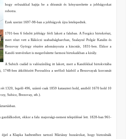
hogy erõszakkal hajtja be a dézsmát és kényszerítette a jobbágyokat
robotra.
Ezek szerint 1697-98-ban a jobbágyok újra letelepedtek.
1701-ben 6 felnõtt jobbágy férfi lakott a faluban. A Forgácz birtokrészt,
mert részt vett a Rákóczi szabadságharcban, Szalayné Polgár Katalin és
Brezovay György részére adományozta a kincstár, 1831-ben. Ekkor a
Kandó testvéreket is megerõsítette farmosi birtokaikban a király.
A Subich család is valószínûleg itt lakott, mert a Kandókkal birtokvitába
tt, 1748-ben átköltözött Poroszlóra a serfõzõ házból a Brezovayak korcsmát
l rét 1320, legelõ 496, szántó csak 1859 kataszteri hold, amibõl 1670 hold 10
czy, Subicz, Brezovay, stb.).
ztartásban.
s gazdálkodott, ekkor a falu majorsági-nemesi településsé lett. 1828-ban 961-
jjel a Klapka hadtestéhez tartozó Máriássy huszárokat, hogy biztosítsák