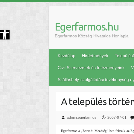
Egerfarmos.hu
szköztár megnyitása
Egerfarmos Község Hivatalos Honlapja
Kezdőlap
Hirdetmények
Település
Civil Szervezetek és Intézményeink
V
Szálláshely-szolgáltatási tevékenység ny
A település törté
admin.egerfarmos
2007-07-01
Egerfarmos a „Borsodi-Mezõség”-ben fekszik az Ege