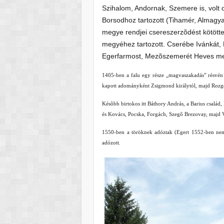
Szihalom, Andornak, Szemere is, volt 
Borsodhoz tartozott (Tihamér, Almagy
megye rendjei csereszerzõdést kötötte
megyéhez tartozott. Cserébe Ivánkát,
Egerfarmost, Mezõszemerét Heves me
1405-ben a falu egy része „magvaszakadás” résvén a
kapott adományként Zsigmond királytól, majd Rozgo
Késõbb birtokos itt Báthory András, a Barius család
és Kovács, Pocska, Forgách, Szegõ Brezovay, majd Vi
1550-ben a töröknek adóztak (Egert 1552-ben nem 
adózott.