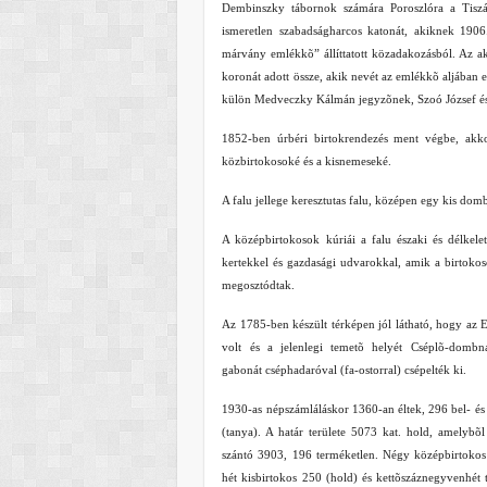
Dembinszky tábornok számára Poroszlóra a Tiszá
ismeretlen szabadságharcos katonát, akiknek 1906
márvány emlékkõ” állíttatott közadakozásból. Az a
koronát adott össze, akik nevét az emlékkõ aljába
külön Medveczky Kálmán jegyzõnek, Szoó József és 
1852-ben úrbéri birtokrendezés ment végbe, akk
közbirtokosoké és a kisnemeseké.
A falu jellege keresztutas falu, középen egy kis do
A középbirtokosok kúriái a falu északi és délkele
kertekkel és gazdasági udvarokkal, amik a birtoko
megosztódtak.
Az 1785-ben készült térképen jól látható, hogy az 
volt és a jelenlegi temetõ helyét Cséplõ-dombn
gabonát cséphadaróval (fa-ostorral) csépelték ki.
1930-as népszámláláskor 1360-an éltek, 296 bel- és 
(tanya). A határ területe 5073 kat. hold, amelybõl
szántó 3903, 196 terméketlen. Négy középbirtokos 
hét kisbirtokos 250 (hold) és kettõszáznegyvenhét t