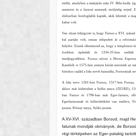
említi, amelyben a tatárjárás után IV. Béla király 
szemerei és a farnosi nemesek területéig terjed. 
elsõsorban honfoglalók kapták, akik lehettek a mag
kabar volt.
Van olyan feljegyzés is, hogy Farnos a XVI. század
bal partján volt, onnan telepedett át a reformáci
helyére. Ennek ellentmond az, hogy a templomot és
években építették és 1334-35-ben említi
tizedjegyzékben. Fornos néven a Hevesi Esperess
Kandóék is 1575-ben nemesi kúriát szereztek az is
birtokos család a falu nevét használta, Fornosinak n
A falu neve 1261-ben Fornos, 1317-ben Fornas, 
akkor már külterülete a Szõke tanya (ZEUKE), 1
ban Farnos és 1796-ban már Eger-farmos, elõs
Egerfarmosnak és külterületként van említve, F
puszta, Prónay tanya, Szõke puszta.
A XV-XVI. században Borsod, majd H
falunak mondják okmányok, de Borso
régi térképeken az Eger-patakig tartott.