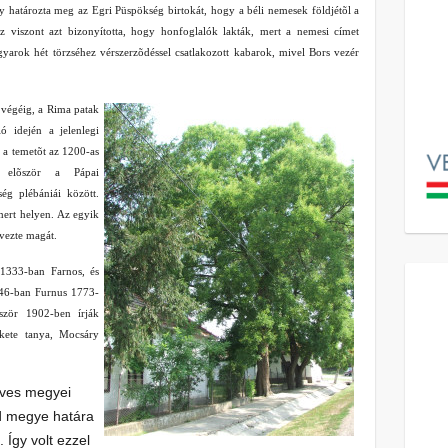
úgy határozta meg az Egri Püspökség birtokát, hogy a béli nemesek földjétõl a
Ez viszont azt bizonyította, hogy honfoglalók lakták, mert a nemesi címet
yarok hét törzséhez vérszerzõdéssel csatlakozott kabarok, mivel Bors vezér
 végéig, a Rima patak
ó idején a jelenlegi
 a temetõt az 1200-as
k elõször a Pápai
ég plébániái között.
mert helyen. Az egyik
evezte magát.
1333-ban Farnos, és
346-ban Furnus 1773-
zör 1902-ben írják
ekete tanya, Mocsáry
eves megyei
d megye határa
 Így volt ezzel