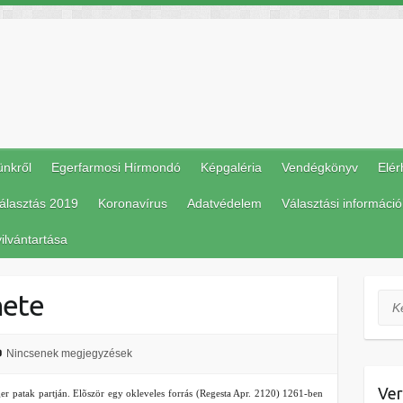
ünkről
Egerfarmosi Hírmondó
Képgaléria
Vendégkönyv
Elér
álasztás 2019
Koronavírus
Adatvédelem
Választási információ
ilvántartása
nete
Ker
Nincsenek megjegyzések
Ver
r patak partján. Elõször egy okleveles forrás (Regesta Apr. 2120) 1261-ben