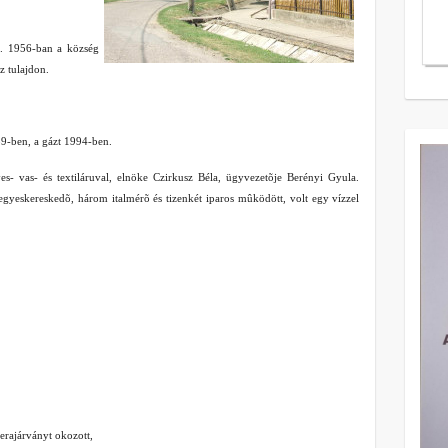
. 1956-ban a község
z tulajdon.
89-ben, a gázt 1994-ben.
s- vas- és textiláruval, elnöke Czirkusz Béla, ügyvezetõje Berényi Gyula.
gyeskereskedõ, három italmérõ és tizenkét iparos mûködött, volt egy vízzel
lerajárványt okozott,