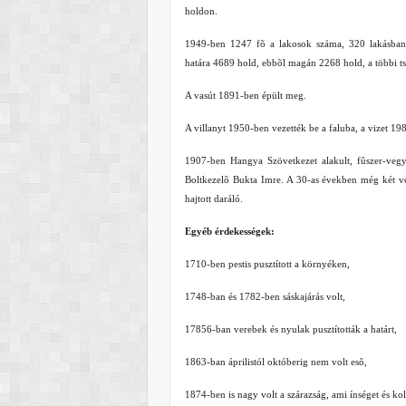
holdon.
1949-ben 1247 fõ a lakosok száma, 320 lakásban
határa 4689 hold, ebbõl magán 2268 hold, a többi ts
A vasút 1891-ben épült meg.
A villanyt 1950-ben vezették be a faluba, a vizet 19
1907-ben Hangya Szövetkezet alakult, fûszer-vegye
Boltkezelõ Bukta Imre. A 30-as években még két ve
hajtott daráló.
Egyéb érdekességek:
1710-ben pestis pusztított a környéken,
1748-ban és 1782-ben sáskajárás volt,
17856-ban verebek és nyulak pusztították a határt,
1863-ban áprilistól októberig nem volt esõ,
1874-ben is nagy volt a szárazság, ami ínséget és ko