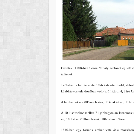
kerültek. 1708-ban Grósz Mihály serfõzõt épített i
építettek.
1786-ban a falu területe 3756 kataszteri hold, ebbõ
közbirtokos tulajdonában volt (gróf Károlyi, báró Or
A faluban ekkor 805-en laktak, 114 lakásban, 116 há
A 10 kisbirtokos mellett 21 jobbágytalan kisnemes i
en, 1850-ben 810-en lakták, 1869-ben 936-an.
1849-ben egy farmosi ember vitte át a mocsáron é