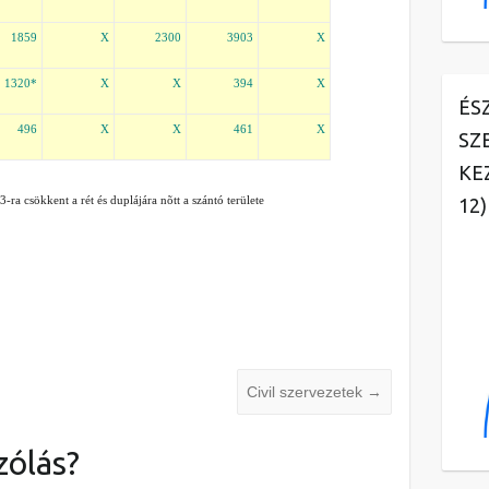
1859
X
2300
3903
X
1320*
X
X
394
X
ÉS
496
X
X
461
X
SZ
KE
-ra csökkent a rét és duplájára nõtt a szántó területe
12)
Civil szervezetek
→
zólás?